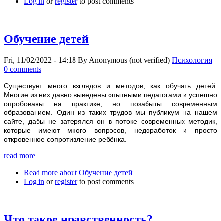
Log in
or
register
to post comments
Обучение детей
Fri, 11/02/2022 - 14:18
By
Anonymous (not verified)
Психология
0 comments
Существует много взглядов и методов, как обучать детей.
Многие из них давно выведены опытными педагогами и успешно
опробованы на практике, но позабыты современным
образованием. Один из таких трудов мы публикум на нашем
сайте, дабы не затерялся он в потоке современных методик,
которые имеют много вопросов, недоработок и просто
откровенное сопротивление ребёнка.
read more
Read more
about Обучение детей
Log in
or
register
to post comments
Что такое нравственность?