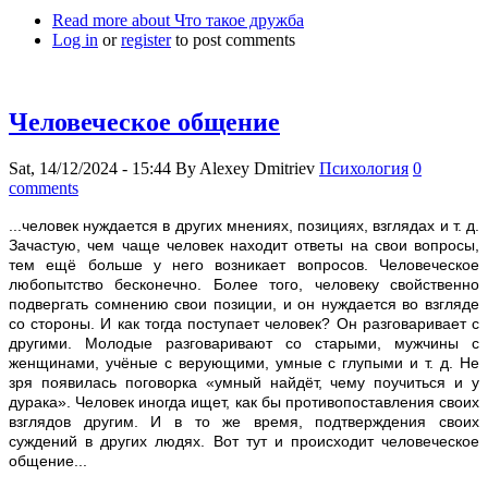
Read more
about Что такое дружба
Log in
or
register
to post comments
Человеческое общение
Sat, 14/12/2024 - 15:44
By
Alexey Dmitriev
Психология
0
comments
...человек нуждается в других мнениях, позициях, взглядах и т. д.
Зачастую, чем чаще человек находит ответы на свои вопросы,
тем ещё больше у него возникает вопросов. Человеческое
любопытство бесконечно. Более того, человеку свойственно
подвергать сомнению свои позиции, и он нуждается во взгляде
со стороны. И как тогда поступает человек? Он разговаривает с
другими. Молодые разговаривают со старыми, мужчины с
женщинами, учёные с верующими, умные с глупыми и т. д. Не
зря появилась поговорка «умный найдёт, чему поучиться и у
дурака». Человек иногда ищет, как бы противопоставления своих
взглядов другим. И в то же время, подтверждения своих
суждений в других людях. Вот тут и происходит человеческое
общение...