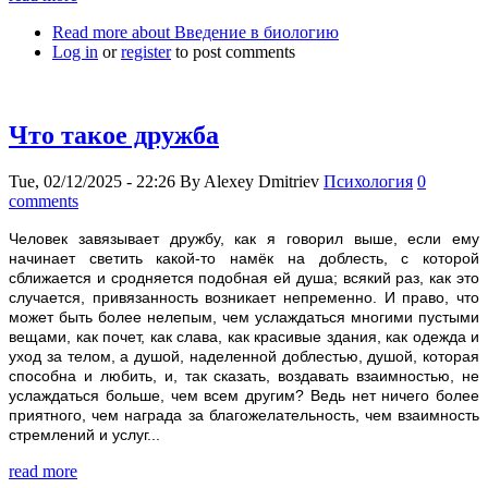
Read more
about Введение в биологию
Log in
or
register
to post comments
Что такое дружба
Tue, 02/12/2025 - 22:26
By
Alexey Dmitriev
Психология
0
comments
Человек завязывает дружбу, как я говорил выше, если ему
начинает светить какой-то намёк на доблесть, с которой
сближается и сродняется подобная ей душа; всякий раз, как это
случается, привязанность возникает непременно. И право, что
может быть более нелепым, чем услаждаться многими пустыми
вещами, как почет, как слава, как красивые здания, как одежда и
уход за телом, а душой, наделенной доблестью, душой, которая
способна и любить, и, так сказать, воздавать взаимностью, не
услаждаться больше, чем всем другим? Ведь нет ничего более
приятного, чем награда за благожелательность, чем взаимность
стремлений и услуг...
read more