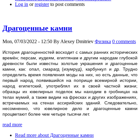
Log in
or
register
to post comments
Драгоценные камни
Mon, 07/03/2022 - 12:50
By
Alexey Dmitriev
Физика
0 comments
История драгоценностей восходит с самых ранних исторических
времён; персам, иудеям, египтянам и другим народам глубокой
древности были известны золотые украшения и драгоценные
камни, как: опал, смарагд (изумруд), карбункул и др. Трудно
определить время появления моды на них, но есть данные, что
первый народ, появившийся на поприще всемирной истории,
народ египетский, употреблял их в своей частной жизни;
образцы их ювелирных поделок мы находим в гробницах на
телах мумий, а также видим на фресках и других изображениях,
встречаемых на стенах ассирийских зданий. Следовательно,
несомненно, что ювелирное дело и драгоценные камни
процветают более чем четыре тысячи лет.
read more
Read more
about Драгоценные камни