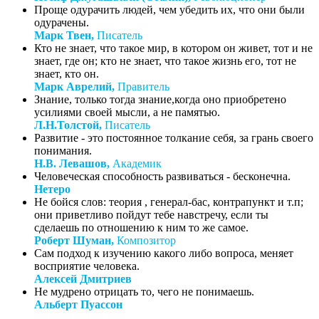
Проще одурачить людей, чем убедить их, что они были
одурачены.
Марк Твен,
Писатель
Кто не знает, что такое мир, в котором он живет, тот и не
знает, где он; кто не знает, что такое жизнь его, тот не
знает, кто он.
Марк Аврелий,
Правитель
Знание, только тогда знание,когда оно приобретено
усилиями своей мысли, а не памятью.
Л.Н.Толстой,
Писатель
Развитие - это постоянное толкание себя, за грань своего
понимания.
Н.В. Левашов,
Академик
Человеческая способность развиваться - бесконечна.
Нетеро
Не бойся слов: теория , генерал-бас, контрапункт и т.п;
они приветливо пойдут тебе навстречу, если ты
сделаешь по отношению к ним то же самое.
Роберт Шуман,
Композитор
Сам подход к изучению какого либо вопроса, меняет
восприятие человека.
Алексей Дмитриев
Не мудрено отрицать то, чего не понимаешь.
Альберт Пуассон