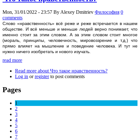
Mon, 31/01/2022 - 23:57
By
Alexey Dmitriev
Философия
0
comments
Слoвo «нравственность» всё реже и реже встречается в нашем
обществе. И всё меньше и меньше людей верно понимает, что
именно стоит за этим словом. А за этим словом стоит многое
(мораль, принципы, человечность, мировоззрение и т.д.) что
прямо влияет на мышление и поведение человека. И тут не
нужно ничего изобретать и нового изучать.
read more
Read more
about Что такое нравственность?
Log in
or
register
to post comments
Pages
1
2
3
4
5
6
7