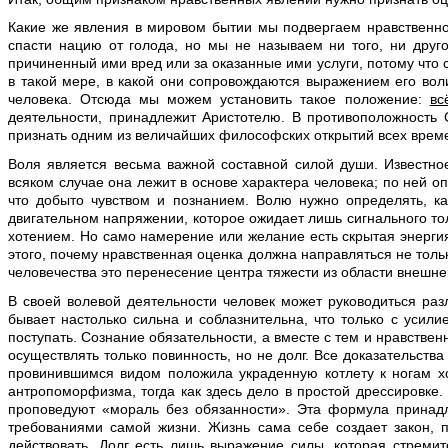
Какие же явления в мировом бытии мы подвергаем нравственно
спасти нацию от голода, но мы не называем ни того, ни дру
причиненный ими вред или за оказанные ими услуги, потому что с
в такой мере, в какой они сопровождаются выражением его во
человека. Отсюда мы можем установить такое положение:
вс
деятельности, принадлежит Аристотелю. В противоположность 
признать одним из величайших философских открытий всех врем
Воля является весьма важной составной силой души. Известн
всяком случае она лежит в основе характера человека; по ней 
что добыто чувством и познанием. Волю нужно определять, ка
двигательном напряжении, которое ожидает лишь сигнального то
хотением. Но само намерение или желание есть скрытая энергия
этого, почему нравственная оценка должна направляться не толь
человечества это перенесение центра тяжести из области внешне
В своей волевой деятельности человек может руководиться раз
бывает настолько сильна и соблазнительна, что только с усили
поступать. Сознание обязательности, а вместе с тем и нравственн
осуществлять только повинность, но не долг. Все доказательства
провинившимся видом положила украденную котлету к ногам хоз
антропоморфизма, тогда как здесь дело в простой дрессировке. 
проповедуют «мораль без обязанности». Эта формула принадл
требованиями самой жизни. Жизнь сама себе создает закон, п
действовать. Долг есть лишь выражение силы, которая стрем