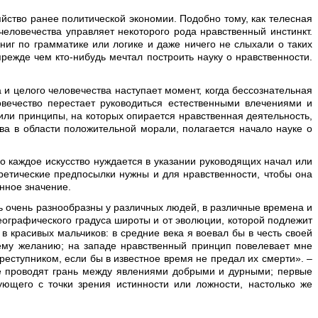
яйство ранее политической экономии. Подобно тому, как телесная
еловечества управляет некоторого рода нравственный инстинкт.
ниг по грамматике или логике и даже ничего не слыхали о таких
режде чем кто-нибудь мечтал построить науку о нравственности.
 и целого человечества наступает момент, когда бессознательная
ечество перестает руководиться естественными влечениями и
или принципы, на которых опирается нравственная деятельность,
ва в области положительной морали, полагается начало науке о
о каждое искусство нуждается в указании руководящих начал или
ретические предпосылки нужны и для нравственности, чтобы она
нное значение.
ть очень разнообразны у различных людей, в различные времена и
еографического градуса широты и от эволюции, которой подлежит
 красивых мальчиков: в средние века я воевал бы в честь своей
ему желанию; на западе нравственный принцип повелевает мне
преступником, если бы в известное время не предал их смерти». –
де проводят грань между явлениями добрыми и дурными; первые
ющего с точки зрения истинности или ложности, настолько же