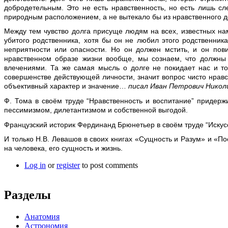
добродетельным. Это не есть нравственность, но есть лишь сл
природным расположением, а не вытекало бы из нравственного 
Между тем чувство долга присуще людям на всех, известных на
убитого родственника, хотя бы он не любил этого родственника
неприятности или опасности. Но он должен мстить, и он пов
нравственном образе жизни вообще, мы сознаем, что должны
влечениями. Та же самая мысль о долге не покидает нас и то
совершенстве действующей личности, значит вопрос чисто нравс
объективный характер и значение…
писал Иван Петрович Никол
Ф. Тома в своём труде “Нравственность и воспитание” придерж
пессимизмом, дилетантизмом и собственной выгодой.
Французский историк Фердинанд Брюнетьер в своём труде “Искусст
И только Н.В. Левашов в своих книгах «Сущность и Разум» и «П
на человека, его сущность и жизнь.
Log in
or
register
to post comments
Разделы
Анатомия
Астрономия