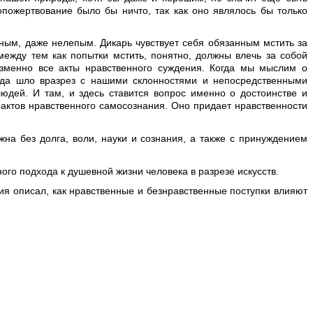
опожертвование было бы ничто, так как оно являлось бы только
ным, даже нелепым. Дикарь чувствует себя обязанным мстить за
 между тем как попытки мстить, понятно, должны влечь за собой
изменно все акты нравственного суждения. Когда мы мыслим о
гда шло вразрез с нашими склонностями и непосредственными
юдей. И там, и здесь ставится вопрос именно о достоинстве и
фактов нравственного самосознания. Оно придает нравственности
на без долга, воли, науки и сознания, а также с принуждением
ого подхода к душевной жизни человека в разрезе искусств.
ия описал, как нравственные и безнравственные поступки влияют