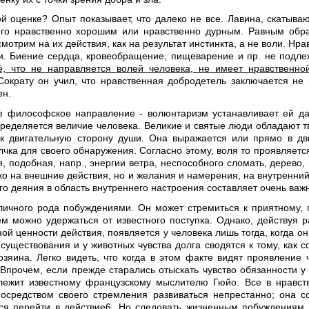
й оценке? Опыт показывает, что далеко не все. Лавина, скатыва
гого нравственно хорошим или нравственно дурным. Равным обр
мотрим на их действия, как на результат инстинкта, а не воли. Н
ли. Биение сердца, кровеобращение, пищеварение и пр. не подле
ё, что не направляется волей человека, не имеет нравственно
Сократу он учил, что нравственная добродетель заключается не 
ен.
ое философское направление - волюнтаризм устанавливает ей д
определяется величие человека. Великие и святые люди обладают т
к двигательную сторону души. Она выражается или прямо в дви
лчка для своего обнаружения. Согласно этому, воля то проявляетс
, подобная, напр., энергии ветра, неспособного сломать, дерево
ко на внешние действия, но и желания и намерения, на внутренни
го деяния в область внутреннего настроения составляет очень важ
личного рода побуждениями. Он может стремиться к приятному, по
ем можно удержаться от известного поступка. Однако, действуя ра
ой ценности действия, появляется у человека лишь тогда, когда он
 существования и у животных чувства долга сводятся к тому, как с
яина. Легко видеть, что когда в этом факте видят проявление 
Впрочем, если прежде старались отыскать чувство обязанности у 
ежит известному французскому мыслителю Гюйо. Все в нравстве
осредством своего стремления развиваться непрестанно; она со
ится перейти в действие6. Но следовать жизненным побуждениям