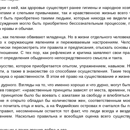
уки о ней, как здоровье существует ранее гигиены и народное хоз
ктами и слепыми привычками, так и нравственною жизнью всего ч
ет быть приобретено такими людьми, которые никогда не видели к
о суждения могло быть приобретено бессознательным процессом, п
 нравы и обычаи.
 как пеленки обвивают младенца. Но в жизни отдельного человека
ию к окружающим явлениям и переживаемым настроениям. Челов
ески пересмотреть эти правила и предписания, отыскать основы 
ношении. С тех пор, как рефлексия и критика заявляют свои пра
ает определения обыденного непосредственного смысла и такта.
скусство, которое приобретается опытом, упражнением, навыком. Н
ти, а также в знакомстве со способами осуществления. Такие тео
аука о нравственности. В этом её право на существование и жизне
 дурного. Взгляды на то, что именно хорошо и что дурно, могут бы
ев говорит: «нравственные принципы зависят от места, времени, г
принципом было бы воевать с азиатами за свободу и влюбляться в
оке я открыто обладал бы количеством жен, соответственным мо
н почитать отца и мать, а на Фиджийских островах я считался бы 
 правил, несомненным остается тот факт, что люди всегда и вез
нием. Насколько правильна и всеобщая оценка всего существу
ку их с точки зрения добра и зла.