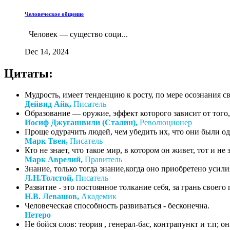
Человеческое общение
Человек — существо соци...
Dec 14, 2024
Цитаты:
Мудрость, имеет тенденцию к росту, по мере осознания с
Дейвид Айк,
Писатель
Образование — оружие, эффект которого зависит от того, 
Иосиф Джугашвили (Сталин),
Революционер
Проще одурачить людей, чем убедить их, что они были о
Марк Твен,
Писатель
Кто не знает, что такое мир, в котором он живет, тот и не зн
Марк Аврелий,
Правитель
Знание, только тогда знание,когда оно приобретено усил
Л.Н.Толстой,
Писатель
Развитие - это постоянное толкание себя, за грань своего
Н.В. Левашов,
Академик
Человеческая способность развиваться - бесконечна.
Нетеро
Не бойся слов: теория , генерал-бас, контрапункт и т.п;