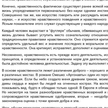
Конечно, нравственность фактически существует ранее всякой на
жизнь упорядочивается первоначально без науки одними инстин
Совершенно так же, как искусство говорить или рассуждать мож
науках, – и искусство нравственного поведения и нравственног
Ясным показателем этого служат существующие у каждого народа
Каждый человек вырастает в “футляре” обычаев, обвивающих его,
жизнь должна бывает уступить место сознательному отношен
традиционными правилами нравственности. Оно стремится критич
определить удельный вес и значение последних в моральном от
нравственности. Она критикует, исправляет, дополняет и оценив
Несомненно, нравственность есть прежде всего деятельность, и
принципов, в определении и установлении норм для деятельнос
была достойною человека деятельностью. Задачу эту выполняет н
В основе нравственности лежит различение доброго – хорошего и
в различных местах. В романе Ожешко «Аргонавты» один из геро
цивилизация. Если бы небо создало меня древним греком, моим 
дамы сердца и жарил бы людей на огненных кострах. На вост
показывать вид, будто я обладаю только одной. В Европе я обяза
Но несмотря на такое разнообразие нравственных воззрений и
сопровождаются нравственным одобрением, вторые – неодобре
закономерна оценка с точки зрения добра и зла.
Итак, общим признаком нравственных явлений нужно признать оцен