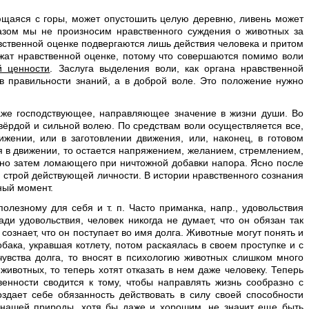
ющаяся с горы, может опустошить целую деревню, ливень может
азом мы не произносим нравственного суждения о животных за
равственной оценке подвергаются лишь действия человека и притом
жат нравственной оценке, потому что совершаются помимо воли
й ценности
. Заслуга выделения воли, как органа нравственной
в правильности знаний, а в доброй воле. Это положение нужно
аже господствующее, направляющее значение в жизни души. Во
вёрдой и сильной волею. По средствам воли осуществляется все,
жении, или в заготовлении движения, или, наконец, в готовом
я в движении, то остается напряжением, желанием, стремлением,
, но затем ломающего при ничтожной добавки напора. Ясно после
й строй действующей личности. В истории нравственного сознания
ный момент.
лезному для себя и т. п. Часто приманка, напр., удовольствия
ди удовольствия, человек никогда не думает, что он обязан так
 сознает, что он поступает во имя долга. Животные могут понять и
обака, укравшая котлету, потом раскаялась в своем проступке и с
чувства долга, то вносят в психологию животных слишком много
животных, то теперь хотят отказать в нем даже человеку. Теперь
нности сводится к тому, чтобы направлять жизнь сообразно с
здает себе обязанность действовать в силу своей способности
 нашей природы, хотя бы даже и хорошим, не значит еще быть