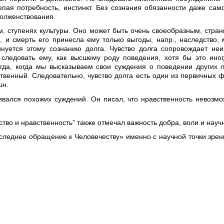
епая потребность, инстинкт. Без сознания обязанности даже сам
долженствования.
м, ступенях культуры. Оно может быть очень своеобразным, стран
, и смерть его принесла ему только выгоды, напр., наследство,
инуется этому сознанию долга. Чувство долга сопровождает не
 следовать ему, как высшему роду поведения, хотя бы это ино
гда, когда мы высказываем свои суждения о поведении других л
твенный. Следовательно, чувство долга есть один из первичных 
ин.
ивался похожих суждений. Он писал, что нравственность невозмож
во и нравственность” также отмечал важность добра, воли и научн
оследнее обращение к Человечеству» именно с научной точки зрен