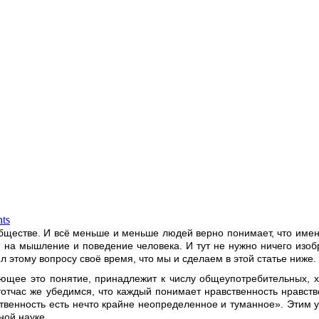
ts
бществе. И всё меньше и меньше людей верно понимает, что именно
т на мышление и поведение человека. И тут не нужно ничего изобр
ил этому вопросу своё время, что мы и сделаем в этой статье ниже.
ающее это понятие, принадлежит к числу общеупотребительных, х
 тотчас же убедимся, что каждый понимает нравственность нравст
ственность есть нечто крайне неопределенное и туманное». Этим 
ной науке.