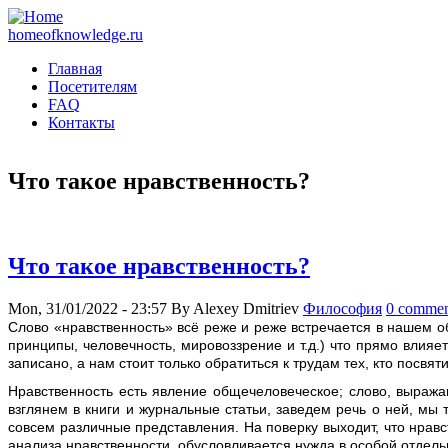
homeofknowledge.ru
Главная
Посетителям
FAQ
Контакты
Что такое нравственность?
Что такое нравственность?
Mon, 31/01/2022 - 23:57
By
Alexey Dmitriev
Философия
0 commen
Слoвo «нравственность» всё реже и реже встречается в нашем о
принципы, человечность, мировоззрение и т.д.) что прямо влияе
записано, а нам стоит только обратиться к трудам тех, кто посвят
Нравственность есть явление общечеловеческое; слово, выраж
взглянем в книги и журнальные статьи, заведем речь о ней, мы
совсем различные представления. На поверку выходит, что нрав
анализа нравственности, обусловливается нужда в особой отдель