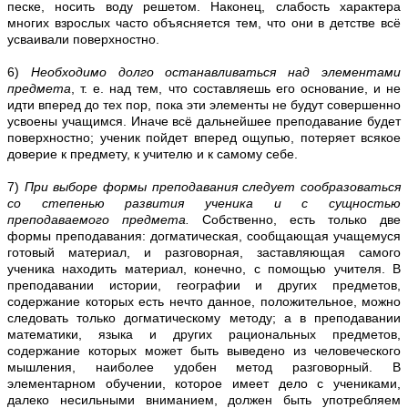
песке, носить воду решетом. Наконец, слабость характера
многих взрослых часто объясняется тем, что они в детстве всё
усваивали поверхностно.
6)
Необходимо долго останавливаться над элементами
предмета
, т. е. над тем, что составляешь его основание, и не
идти вперед до тех пор, пока эти элементы не будут совершенно
усвоены учащимся. Иначе всё дальнейшее преподавание будет
поверхностно; ученик пойдет вперед ощупью, потеряет всякое
доверие к предмету, к учителю и к самому себе.
7)
При выборе формы преподавания следует сообразоваться
со степенью развития ученика и с сущностью
преподаваемого предмета.
Собственно, есть только две
формы преподавания: догматическая, сообщающая учащемуся
готовый материал, и разговорная, заставляющая самого
ученика находить материал, конечно, с помощью учителя. В
преподавании истории, географии и других предметов,
содержание которых есть нечто данное, положительное, можно
следовать только догматическому методу; а в преподавании
математики, языка и других рациональных предметов,
содержание которых может быть выведено из человеческого
мышления, наиболее удобен метод разговорный. В
элементарном обучении, которое имеет дело с учениками,
далеко несильными вниманием, должен быть употребляем