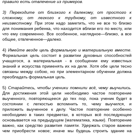
правило есть отвлечение из примеров.
3) Переходите от близкого к далекому, от простого к
сложному, от легкого к трудному, от известного к
неизвестному.
При этом надо заметить, что не все то близко
для понимания ребенка, что находится вблизи его по месту, или
что ему современно. Все особенное, наглядное—близко, а все
общее, отвлеченное—далеко.
4)
Имейте везде цель формальную и материальную вместе.
Формальная цель состоит в развитии духовных способностей
учащегося, a материальная - в сообщении ему известных
знаний и искусства применять их на деле. Хотя обе цели тесно
связаны между собою, но при элементарном обучении должна
преобладать формальная цель.
5)
Старайтесь, чтобы ученики помнили всё, чему выучились.
Для достижения этой цели необходимо частое повторение
выученного, повторяющееся до тех пор, пока ученик будет в
состоянии с легкостью вспомнить то, чему выучился, и
приложить выученное к делу. Частое повторение особенно
необходимо в таких предметах, в которых всё последующее
основывается на предыдущем (математика, языки). Повторение
важно, как средство развития памяти. Удержать старое важнее
чем приобрести новое; иначе мы будешь строить здание на