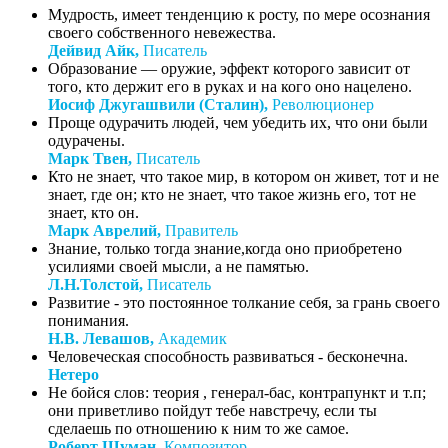
Мудрость, имеет тенденцию к росту, по мере осознания
своего собственного невежества.
Дейвид Айк,
Писатель
Образование — оружие, эффект которого зависит от
того, кто держит его в руках и на кого оно нацелено.
Иосиф Джугашвили (Сталин),
Революционер
Проще одурачить людей, чем убедить их, что они были
одурачены.
Марк Твен,
Писатель
Кто не знает, что такое мир, в котором он живет, тот и не
знает, где он; кто не знает, что такое жизнь его, тот не
знает, кто он.
Марк Аврелий,
Правитель
Знание, только тогда знание,когда оно приобретено
усилиями своей мысли, а не памятью.
Л.Н.Толстой,
Писатель
Развитие - это постоянное толкание себя, за грань своего
понимания.
Н.В. Левашов,
Академик
Человеческая способность развиваться - бесконечна.
Нетеро
Не бойся слов: теория , генерал-бас, контрапункт и т.п;
они приветливо пойдут тебе навстречу, если ты
сделаешь по отношению к ним то же самое.
Роберт Шуман,
Композитор