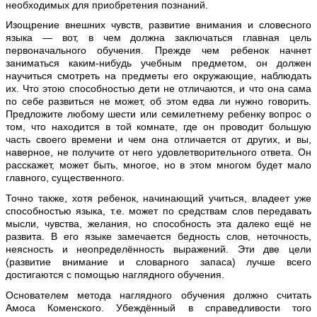
необходимых для приобретения познаний.
Изощрение внешних чувств, развитие внимания и словесного
языка — вот, в чем должна заключаться главная цель
первоначального обучения. Прежде чем ребенок начнет
заниматься каким-нибудь учебным предметом, он должен
научиться смотреть на предметы его окружающие, наблюдать
их. Что этою способностью дети не отличаются, и что она сама
по себе развиться не может, об этом едва ли нужно говорить.
Предложите любому шести или семилетнему ребенку вопрос о
том, что находится в той комнате, где он проводит большую
часть своего времени и чем она отличается от других, и вы,
наверное, не получите от него удовлетворительного ответа. Он
расскажет, может быть, многое, но в этом многом будет мало
главного, существенного.
Точно также, хотя ребенок, начинающий учиться, владеет уже
способностью языка, т.е. может по средствам слов передавать
мысли, чувства, желания, но способность эта далеко ещё не
развита. В его языке замечается бедность слов, неточность,
неясность и неопределённость выражений. Эти две цели
(развитие внимание и словарного запаса) лучше всего
достигаются с помощью наглядного обучения.
Основателем метода наглядного обучения должно считать
Амоса Коменского. Убеждённый в справедливости того