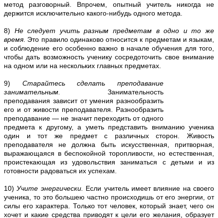
метод разговорный. Впрочем, опытный учитель никогда не
держится исключительно какого-нибудь одного метода.
8)
Не следует учить разным предметам в одно и то же
время
. Это правило одинаково относится к предметам и языкам,
и соблюдение его особенно важно в начале обучения для того,
чтобы дать возможность ученику сосредоточить свое внимание
на одном или на нескольких главных предметах.
9)
Старайтесь сделать преподавание
занимательным.
Занимательность
преподавания зависит от умения разнообразить
его и от живости преподавателя. Разнообразить
преподавание — не значит переходить от одного
предмета к другому, a уметь представить вниманию ученика
один и тот же предмет с различных сторон. Живость
преподавателя не должна быть искусственная, притворная,
выражающаяся в беспокойной торопливости, но естественная,
проистекающая из удовольствия заниматься с детьми и из
готовности радоваться их успехам.
10)
Учите энергически.
Если учитель имеет влияние на своего
ученика, то это большею частно происходишь от его энергии, от
силы его характера. Только тот человек, который знает, чего он
хочет и какие средства приводят к цели его желания, образует