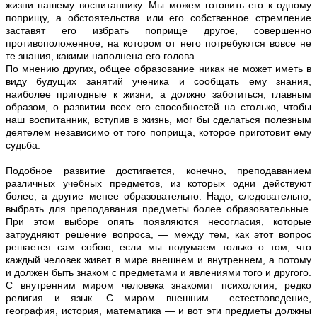
жизни нашему воспитаннику. Мы можем готовить его к одному
поприщу, а обстоятельства или его собственное стремление
заставят его избрать поприще другое, совершенно
противоположенное, на котором от него потребуются вовсе не
те знания, какими наполнена его голова.
По мнению других, общее образование никак не может иметь в
виду будущих занятий ученика и сообщать ему знания,
наиболее пригодные к жизни, а должно заботиться, главным
образом, о развитии всех его способностей на столько, чтобы
наш воспитанник, вступив в жизнь, мог бы сделаться полезным
деятелем независимо от того поприща, которое приготовит ему
судьба.
Подобное развитие достигается, конечно, преподаванием
различных учебных предметов, из которых одни действуют
более, a другие менее образовательно. Надо, следовательно,
выбрать для преподавания предметы более образовательные.
При этом выборе опять появляются несогласия, которые
затрудняют решение вопроса, — между тем, как этот вопрос
решается сам собою, если мы подумаем только о том, что
каждый человек живет в мире внешнем и внутреннем, а потому
и должен быть знаком с предметами и явлениями того и другого.
С внутренним миром человека знакомит психология, редко
религия и язык. С миром внешним —естествоведение,
география, история, математика — и вот эти предметы должны