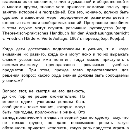
взаимных их отношениях, о жизни домашней и общественной и
о многом другом, знание чего принесет немалую пользу при
занятии историей и географией. Все это, конечно, должно быть
сделано в известной мере, определяемой развитием детей и
степенью важности сообщаемых знаний. Прекрасным пособием
в этом случае могут служить различные руководства (напр.
Theore-tisch-praktisches Handbuch für den Anschauungsunterricht
v. Friedrich Härder». Vierte Auflage. 1867
г. перевод бар. Корфа).
Когда дети достаточно подготовлены к учению, т. е. когда
внимание их развито, когда они могут ясно и точно выражать
словом усвоенные ими понятия, тогда можно приступить к
систематическому преподаванию различных учебных
предметов. При этом, прежде всего представляется для
решения вопрос: какого рода знания должны быть сообщаемы
ученикам?
Вопрос этот, не смотря на его давность,
до сих пор не решен окончательно. По
мнению одних, ученикам должны быть
сообщаемы такие знания, которые могут
быть пригодны, приложимы в жизни. Это
взгляд практический и едва ли верный уже по одному тому, что
не только трудно, но даже невозможно решить какую
обязанность придется исполнять, какую роль придется играть в