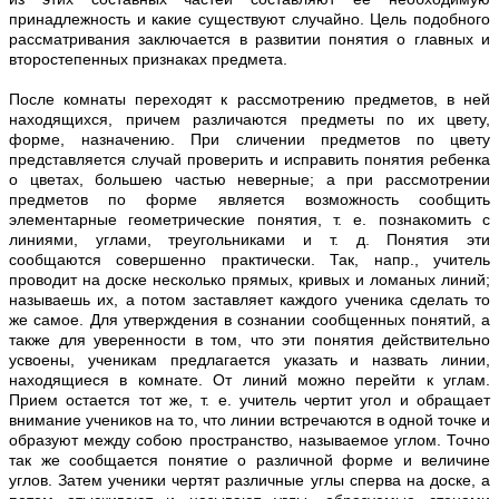
принадлежность и какие существуют случайно. Цель подобного
рассматривания заключается в развитии понятия о главных и
второстепенных признаках предмета.
После комнаты переходят к рассмотрению предметов, в ней
находящихся, причем различаются предметы по их цвету,
форме, назначению. При сличении предметов по цвету
представляется случай проверить и исправить понятия ребенка
о цветах, большею частью неверные; а при рассмотрении
предметов по форме является возможность сообщить
элементарные геометрические понятия, т. е. познакомить с
линиями, углами, треугольниками и т. д. Понятия эти
сообщаются совершенно практически. Так, напр., учитель
проводит на доске несколько прямых, кривых и ломаных линий;
называешь их, а потом заставляет каждого ученика сделать то
же самое. Для утверждения в сознании сообщенных понятий, а
также для уверенности в том, что эти понятия действительно
усвоены, ученикам предлагается указать и назвать линии,
находящиеся в комнате. От линий можно перейти к углам.
Прием остается тот же, т. е. учитель чертит угол и обращает
внимание учеников на то, что линии встречаются в одной точке и
образуют между собою пространство, называемое углом. Точно
так же сообщается понятие о различной форме и величине
углов. Затем ученики чертят различные углы сперва на доске, а