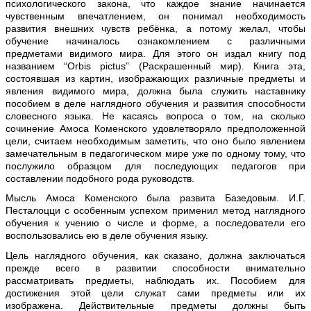
психологического закона, что каждое знание начинается
чувственным впечатлением, он понимал необходимость
развития внешних чувств ребёнка, а потому желал, чтобы
обучение начиналось ознакомлением с различными
предметами видимого мира. Для этого он издал книгу под
названием “Orbis pictus” (Раскрашенный мир). Книга эта,
состоявшая из картин, изображающих различные предметы и
явления видимого мира, должна была служить наставнику
пособием в деле наглядного обучения и развития способности
словесного языка. Не касаясь вопроса о том, на сколько
сочинение Амоса Коменского удовлетворяло предположенной
цели, считаем необходимым заметить, что оно было явлением
замечательным в педагогическом мире уже по одному тому, что
послужило образцом для последующих педагогов при
составлении подобного рода руководств.
Мысль Амоса Коменского была развита Базедовым. И.Г.
Песталоцци с особенным успехом применил метод наглядного
обучения к учению о числе и форме, a последователи его
воспользовались ею в деле обучения языку.
Цель наглядного обучения, как сказано, должна заключаться
прежде всего в развитии способности внимательно
рассматривать предметы, наблюдать их. Пособием для
достижения этой цели служат сами предметы или их
изображена. Действительные предметы должны быть