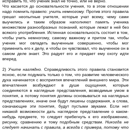
исправить то, что ученик знал не точно, или не верно.
Что касается до основательности учения, то в этом отношении
надо помнить правило:
учить немногому.
Против этого правила
грешат неопытные учителя, которые учат всему, чему сами
выучились и таким образом наполняют память ученика
множеством разнообразных познаний, которые лежат в ней без
всякого употребления. Истинная основательность состоит в том,
чтобы учить немногому, самому важному и притом так, чтобы
ученик мог овладеть выученным совершенно, чтобы мог
применить его к делу, и чтобы он чувствовал, что выученное он в
самом деле знает. Это радует его и придает ему охоту идти
вперед.
2)
Учите наглядно.
Справедливость этого правила становится
ясною, если подумать только о том, что развитие человеческого
духа начинается с восприятия впечатлений внешнего мира. Эти
впечатления возбуждают в душе ощущения, которые
соединяются в наглядные представления, возводимые умом в
понятия, а потому понятия должны основываться на наглядных
представлениях, иначе они будут лишены содержания, а слова,
означающие эти понятия, будут пустыми звуками. Если нет
никакой возможности дать наглядное представление о каком-
нибудь предмете, то следует прибегнуть к его изображению,
рисунку, сравнению и тому подобным средствам.
Никогда нe
следует начинать с правила, а всегда с примера, потому что