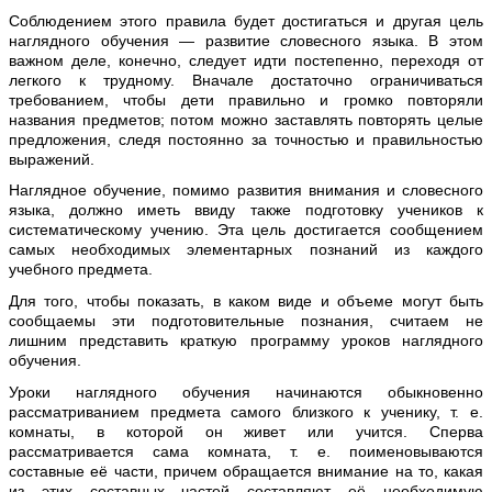
Соблюдением этого правила будет достигаться и другая цель
наглядного обучения — развитие словесного языка. В этом
важном деле, конечно, следует идти постепенно, переходя от
легкого к трудному. Вначале достаточно ограничиваться
требованием, чтобы дети правильно и громко повторяли
названия предметов; потом можно заставлять повторять целые
предложения, следя постоянно за точностью и правильностью
выражений.
Наглядное обучение, помимо развития внимания и словесного
языка, должно иметь ввиду также подготовку учеников к
систематическому учению. Эта цель достигается сообщением
самых необходимых элементарных познаний из каждого
учебного предмета.
Для того, чтобы показать, в каком виде и объеме могут быть
сообщаемы эти подготовительные познания, считаем не
лишним представить краткую программу уроков наглядного
обучения.
Уроки наглядного обучения начинаются обыкновенно
рассматриванием предмета самого близкого к ученику, т. е.
комнаты, в которой он живет или учится. Сперва
рассматривается сама комната, т. е. поименовываются
составные её части, причем обращается внимание на то, какая
из этих составных частей составляют её необходимую