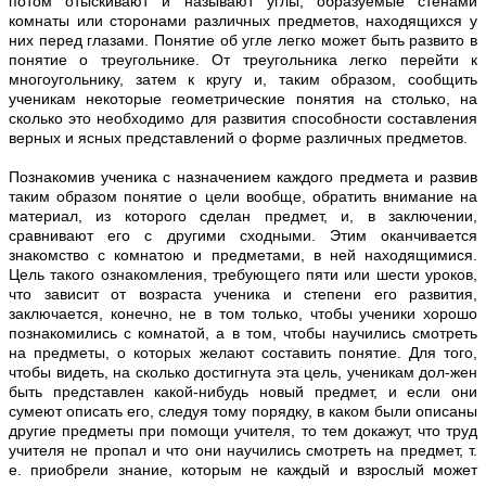
потом отыскивают и называют углы, образуемые стенами
комнаты или сторонами различных предметов, находящихся у
них перед глазами. Понятие об угле легко может быть развито в
понятие о треугольнике. От треугольника легко перейти к
многоугольнику, затем к кругу и, таким образом, сообщить
ученикам некоторые геометрические понятия на столько, на
сколько это необходимо для развития способности составления
верных и ясных представлений о форме различных предметов.
Познакомив ученика с назначением каждого предмета и развив
таким образом понятие о цели вообще, обратить внимание на
материал, из которого сделан предмет, и, в заключении,
сравнивают его с другими сходными. Этим оканчивается
знакомство с комнатою и предметами, в ней находящимися.
Цель такого ознакомления, требующего пяти или шести уроков,
что зависит от возраста ученика и степени его развития,
заключается, конечно, не в том только, чтобы ученики хорошо
познакомились с комнатой, а в том, чтобы научились смотреть
на предметы, о которых желают составить понятие. Для того,
чтобы видеть, на сколько достигнута эта цель, ученикам дол-жен
быть представлен какой-нибудь новый предмет, и если они
сумеют описать его, следуя тому порядку, в каком были описаны
другие предметы при помощи учителя, то тем докажут, что труд
учителя не пропал и что они научились смотреть на предмет, т.
е. приобрели знание, которым не каждый и взрослый может