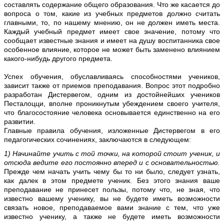
составлять содержание общего образования. Что же касается до
вопроса о том, какие из учебных предметов должно считать
главными, то, по нашему мнению, он не должен иметь места.
Каждый учебный предмет имеет свое значение, потому что
сообщает известные знания и имеет на душу воспитанника свое
особенное влияние, которое не может быть заменено влиянием
какого-нибудь другого предмета.
Успех обучения, обуславливаясь способностями учеников,
зависит также от приемов преподавания. Вопрос этот подробно
разработан Дистервегом, одним из достойнейших учеников
Песталоцци, вполне проникнутым убеждением своего учителя,
что благосостояние человека основывается единственно на его
развитии.
Главные правила обучения, изложенные Дистервегом в его
педагогических сочинениях, заключаются в следующем:
1) Начинайте учить с той точки, на которой стоит ученик, и
отсюда ведите его постоянно вперед и с основательностью.
Прежде чем начать учить чему бы то ни было, следует узнать,
как далек в этом предмете ученик. Без этого знания ваше
преподавание не принесет пользы, потому что, не зная, что
известно вашему ученику, вы не будете иметь возможности
связать новое, преподаваемое вами знание с тем, что уже
известно ученику, а также не будете иметь возможности