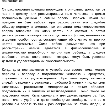
похвастаться.
От раcсмотрения комнаты переходим к описанию дома, как от
части к целому, или рассматриваем тело человека, с целью
познакомить ученика с самим собою. Впрочем, какой бы
предмет не был выбран, при рассмотрении его следуйте
общему порядку, а именно: при описании тела человеческого
сперва говорится, из каких частей оно состоит, а потом
рассматривается каждая часть отдельно по форме, назначению
и другим особенностям, составляющим её отличие от прочих
частей организма. Само собою разумеется, что при
рассмотрении нельзя вдаваться в физиологические и
анатомические подробности непонятные ребенку, а следует
сообщать только такие знания, которые могут быть усвоены
детьми и удовлетворять их любознательность.
Когда дети познакомятся с устройством своего тела, можно
перейти к вопросу о потребностях человека и средствах,
служащих к их удовлетворению. При этом представляется
случай познакомить учеников с наиболее близкими и полезными
животными, растениями, минералами и, таким образом,
подготовить их к занятию естествоведением. Точно такое же
подготовка может быть сделана и для других предметов. Так,
напр., очень удобно и даже необходимо сообщить понятие о
различном образе жизни и разнообразных занятиях людей, о