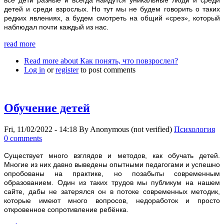
все дети разные и всегда найдутся уникальные люди и среди
детей и среди взрослых. Но тут мы не будем говорить о таких
редких явлениях, а будем смотреть на общий «срез», который
наблюдал почти каждый из нас.
read more
Read more
about Как понять, что повзрослел?
Log in
or
register
to post comments
Обучение детей
Fri, 11/02/2022 - 14:18
By
Anonymous (not verified)
Психология
0 comments
Существует много взглядов и методов, как обучать детей.
Многие из них давно выведены опытными педагогами и успешно
опробованы на практике, но позабыты современным
образованием. Один из таких трудов мы публикум на нашем
сайте, дабы не затерялся он в потоке современных методик,
которые имеют много вопросов, недоработок и просто
откровенное сопротивление ребёнка.