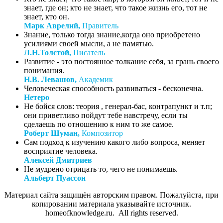
знает, где он; кто не знает, что такое жизнь его, тот не
знает, кто он.
Марк Аврелий,
Правитель
Знание, только тогда знание,когда оно приобретено
усилиями своей мысли, а не памятью.
Л.Н.Толстой,
Писатель
Развитие - это постоянное толкание себя, за грань своего
понимания.
Н.В. Левашов,
Академик
Человеческая способность развиваться - бесконечна.
Нетеро
Не бойся слов: теория , генерал-бас, контрапункт и т.п;
они приветливо пойдут тебе навстречу, если ты
сделаешь по отношению к ним то же самое.
Роберт Шуман,
Композитор
Сам подход к изучению какого либо вопроса, меняет
восприятие человека.
Алексей Дмитриев
Не мудрено отрицать то, чего не понимаешь.
Альберт Пуассон
Материал сайта защищён авторским правом. Пожалуйста, при
копировании материала указывайте источник.
homeofknowledge.ru. All rights reserved.