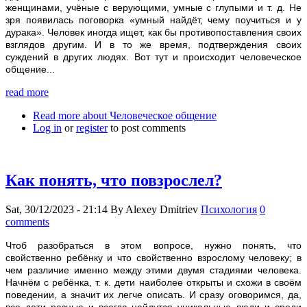
женщинами, учёные с верующими, умные с глупыми и т. д. Не
зря появилась поговорка «умный найдёт, чему поучиться и у
дурака». Человек иногда ищет, как бы противопоставления своих
взглядов другим. И в то же время, подтверждения своих
суждений в других людях. Вот тут и происходит человеческое
общение...
read more
Read more
about Человеческое общение
Log in
or
register
to post comments
Как понять, что повзрослел?
Sat, 30/12/2023 - 21:14
By
Alexey Dmitriev
Психология
0
comments
Чтоб разобраться в этом вопросе, нужно понять, что
свойственно ребёнку и что свойственно взрослому человеку; в
чем различие именно между этими двумя стадиями человека.
Начнём с ребёнка, т. к. дети наиболее открыты и схожи в своём
поведении, а значит их легче описать. И сразу оговоримся, да,