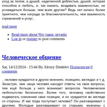
уход за телом, а душой, наделенной доблестью, душой, которая
способна и любить, и, так сказать, воздавать взаимностью, не
услаждаться больше, чем всем другим? Ведь нет ничего более
приятного, чем награда за благожелательность, чем взаимность
стремлений и услуг...
read more
Read more
about Что такое дружба
Log in
or
register
to post comments
Человеческое общение
Sat, 14/12/2024 - 15:44
By
Alexey Dmitriev
Психология
0
comments
...человек нуждается в других мнениях, позициях, взглядах и т. д.
Зачастую, чем чаще человек находит ответы на свои вопросы,
тем ещё больше у него возникает вопросов. Человеческое
любопытство бесконечно. Более того, человеку свойственно
подвергать сомнению свои позиции, и он нуждается во взгляде
со стороны. И как тогда поступает человек? Он разговаривает с
другими. Молодые разговаривают со старыми, мужчины с