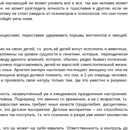
дый изучающий не может уловить всё и вся, так как человек может
к, не может разглядеть алчность и тщеславие в другом, если не
тому не стоит ожидать от психиатров и психологов, что они точно
ойдёт речь ниже.
роцессами, переставая удерживать порывы инстинктов и эмоций.
 на своих детей, т.к. роль её детей могут исполнять и животные,
аложены на уровне сущности и генетики, которые, периодически
оводу данного влияния, которое, обычно, редко бывает полезным.
олжна подготавливать детей ко взрослой самостоятельной жизни.
е оных. Архетип матери настолько поглощает женщину что она не
енщина всегда должна помнить, что она, в 1-ую очередь человек,
и проявлять свою натуру только там, где это уместно и разумно.
ность, незамутнённый ум и ежедневное праздничное настроение.
века. Подчеркну, что именно со временем, а не с возрастом, т.к.
 взрослая жизнь требует иных качеств (трудолюбия, дисциплины,
и, это детское восприятие. Детское восприятие – это способность
жно так поступать, т.к. его сознание и разум уже имеет множество
 что он может на себя взвалить. Ответственность и контроль до