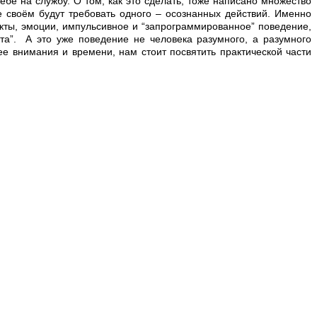
ебе на службу. О том, как это сделать, тоже написано множество
е своём будут требовать одного – осознанных действий. Именно
кты, эмоции, импульсивное и “запрограммированное” поведение,
та”. А это уже поведение не человека разумного, а разумного
е внимания и времени, нам стоит посвятить практической части