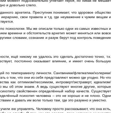
кий момент подсознательно угнетает героя, но никак не мешает
дно и довольно слепо.
данного архетипа. Преступник понимает, что здоровое общество
 иерархию, свои правила и т.д. где неуважение к чужим вещам и
твуется.
х по психологии. Мы же описали только одни из самых известных и
нием времени и обстоятельств архетип может меняться или вовсе
Другими словами, сознание и разум берут под контроль поведение
сти, ещё никому не удалось это сделать достаточно точно, т.к.
ествует, постоянно оказывает влияние, и имеет очень большую
дей по темпераменту личности. Сангвиники/флегматики/холерики/
ь о том, что они из себя представляют можно где угодно. Но что
тва как оптимизм/пессимизм, интроверт/экстраверт, идеализм/
то мы об этом знаем. А ведь существуют многие другие, которые
 психотипу свойственен определённый набор качеств. Существует
ределённый психотип человека – это не хорошо и не плохо. Одни
твами и давать им волю только там, где это разумно и уместно.
учили ею управлять. Человеку просто рассказывают, что она есть,