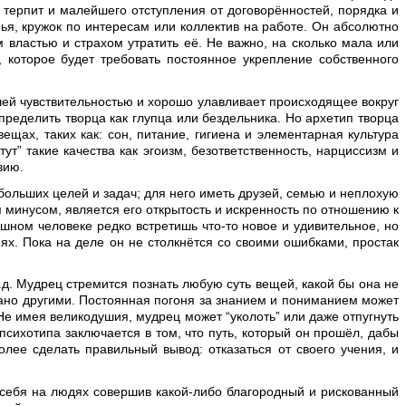
 терпит и малейшего отступления от договорённостей, порядка и
мья, кружок по интересам или коллектив на работе. Он абсолютно
 властью и страхом утратить её. Не важно, на сколько мала или
, которое будет требовать постоянное укрепление собственного
шей чувствительностью и хорошо улавливает происходящее вокруг
определить творца как глупца или бездельника. Но архетип творца
ещах, таких как: сон, питание, гигиена и элементарная культура
т” такие качества как эгоизм, безответственность, нарциссизм и
вию.
ольших целей и задач; для него иметь друзей, семью и неплохую
 минусом, является его открытость и искренность по отношению к
ушном человеке редко встретишь что-то новое и удивительное, но
ях. Пока на деле он не столкнётся со своими ошибками, простак
д. Мудрец стремится познать любую суть вещей, какой бы она не
знано другими. Постоянная погоня за знанием и пониманием может
Не имея великодушия, мудрец может “уколоть” или даже отпугнуть
психотипа заключается в том, что путь, который он прошёл, дабы
лее сделать правильный вывод: отказаться от своего учения, и
 себя на людях совершив какой-либо благородный и рискованный