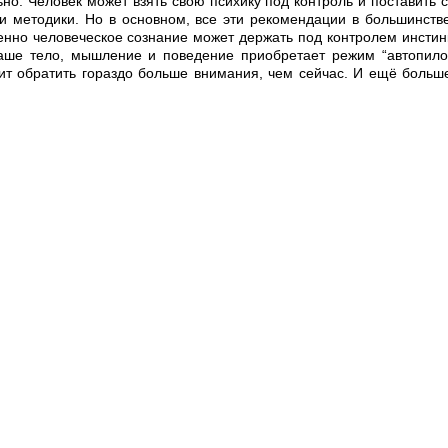
ьно. Человек может взять свою психику под контроль и поставить с
и методики. Но в основном, все эти рекомендации в большинств
менно человеческое сознание может держать под контролем инстин
наше тело, мышление и поведение приобретает режим “автопило
оит обратить гораздо больше внимания, чем сейчас. И ещё больше