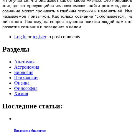
и получается, что она живёт как бы своей жизнью. Это неправил
книг, где интересующийся человек сможет найти рекомендации 
сознание может проникать в глубины психики и изменять её. И
называемое привычкой. Как только сознание “схлопывается”, 
животного. Поэтому, на вопрос изучения психики людей нам ст
развития сознания и поведения в целом.
Log in
or
register
to post comments
Разделы
Анатомия
Астрономия
Биология
Психология
Физика
Философия
Химия
Последние статьи:
Введение в биологию