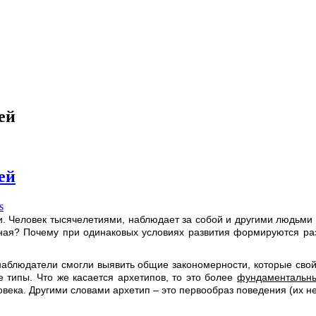
ей
ей
s
 Человек тысячелетиями, наблюдает за собой и другими людьми и
ная? Почему при одинаковых условиях развития формируются раз
 наблюдатели смогли выявить общие закономерности, которые сво
 типы. Что же касается архетипов, то это более
фундаментальны
века. Другими словами архетип – это первообраз поведения (их не т