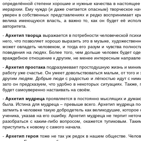
определённой степени хорошие и нужные качества в настоящее в
иерархии. Ему чуждо (и даже считается опасным) творческое нач
уверен в собственных представлениях и редко воспринимает кри
велика имеющуюся власть, а важно то, как он будет её исполь
авторитета.
-
Архетип творца
выражается в потребности человеческой псих
него, что позволяет хорошо выразить это в музыке, художественн
может овладеть человеком, и тогда его разум и чувства полност
поведения на людях. Более того, чем дольше человек будет одер
враждебное отношение к другим, не менее интересным направлен
-
Архетип простака
подразумевает простодушную жизнь и минимал
работу уже счастье. Он умеет довольствоваться малым, от того 
другим людям. Добрые люди с радостью и лёгкостью идут с ними 
зато он предсказуем, что удобно в некоторых ситуациях. Также
будет самоуверенно настаивать на своём.
-
Архетип мудреца
проявляется в постоянно мыслящих и думающ
была. Истина для мудреца – превыше всего. Архетип мудреца пос
затмить в человеке такую добродетель как великодушие, которое
ученика, указав на его ошибку. Архетип мудреца не терпит нето
разобраться с каким-либо вопросом, окажется тупиковым. Таки
приступить к новому с самого начала.
-
Архетип героя
тоже не так уж редок в нашем обществе. Челов