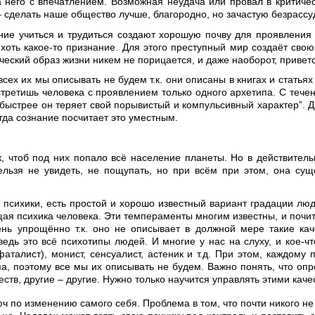
а него с впечатлением. Возможная неудача или провал в критичес
– сделать наше общество лучше, благородно, но зачастую безрассу
ние учиться и трудиться создают хорошую почву для проявления 
хоть какое-то признание. Для этого преступный мир создаёт свою
ский образ жизни никем не порицается, и даже наоборот, приветс
сех их мы описывать не будем т.к. они описаны в книгах и статья
встретишь человека с проявлением только одного архетипа. С тече
 быстрее он теряет свой порывистый и компульсивный характер”. 
огда сознание посчитает это уместным.
 чтоб под них попало всё население планеты. Но в действительно
ельзя не увидеть, не пощупать, но при всём при этом, она сущ
м психики, есть простой и хорошо известный вариант градации лю
ая психика человека. Эти темпераменты многим известны, и почитат
нь упрощённо т.к. оно не описывает в должной мере такие качес
едь это всё психотипы людей. И многие у нас на слуху, и кое-ч
аталист), монист, сенсуалист, астеник и т.д. При этом, каждому
а, поэтому все мы их описывать не будем. Важно понять, что оп
тв, другие – другие. Нужно только научится управлять этими качес
 по изменению самого себя. Проблема в том, что почти никого не 