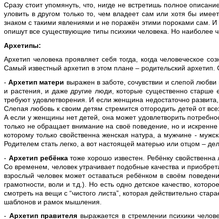
Сразу стоит упомянуть, что, нигде не встретишь полное описание
уловить в другом только то, чем владеет сам или хотя бы имее
знаком с такими явлениями и не поражён этими пороками сам. И н
опишут все существующие типы психики человека. Но наиболее ч
Архетипы:
Архетип человека проявляет себя тогда, когда человеческое с
Самый известный архетип в этом плане – родительский архетип.
-
Архетип матери
выражен в заботе, сочувствии и слепой любви к
и растения, и даже другие люди, которые существенно старше 
требуют удовлетворения. И если женщина недостаточно развита, 
Слепая любовь к своим детям стремится отгородить детей от вс
А если у женщины нет детей, она может удовлетворить потребно
только не обращает внимание на своё поведение, но и искренне 
которому только свойственна женская натура, а мужчине - мужск
Родителем стать легко, а вот настоящей матерью или отцом – де
-
Архетип ребёнка
тоже хорошо известен. Ребёнку свойственна 
Со временем, человек утрачивает подобные качества и приобретае
взрослый человек может оставаться ребёнком в своём поведении
грамотности, воли и т.д.). Но есть одно детское качество, кото
смотреть на вещи с “чистого листа”, которая действительно стара
шаблонов и рамок мышления.
-
Архетип правителя
выражается в стремлении психики человека