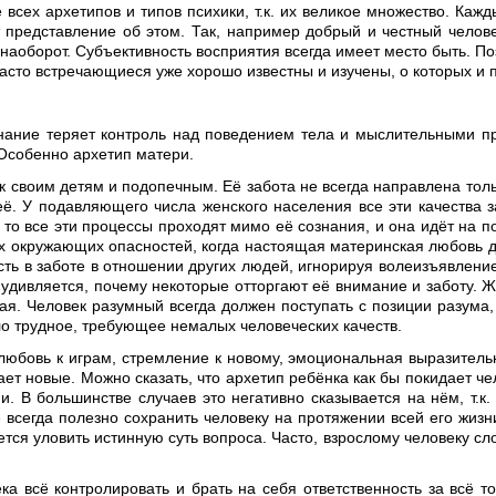
 всех архетипов и типов психики, т.к. их великое множество. Каж
т представление об этом. Так, например добрый и честный челове
аоборот. Субъективность восприятия всегда имеет место быть. Поэ
асто встречающиеся уже хорошо известны и изучены, о которых и п
ознание теряет контроль над поведением тела и мыслительными п
 Особенно архетип матери.
 своим детям и подопечным. Её забота не всегда направлена только
её. У подавляющего числа женского населения все эти качества з
то все эти процессы проходят мимо её сознания, и она идёт на п
ех окружающих опасностей, когда настоящая материнская любовь д
сть в заботе в отношении других людей, игнорируя волеизъявлени
удивляется, почему некоторые отторгают её внимание и заботу. Ж
ая. Человек разумный всегда должен поступать с позиции разума, 
ло трудное, требующее немалых человеческих качеств.
любовь к играм, стремление к новому, эмоциональная выразитель
т новые. Можно сказать, что архетип ребёнка как бы покидает чело
. В большинстве случаев это негативно сказывается на нём, т.к.
рое всегда полезно сохранить человеку на протяжении всей его жизн
ется уловить истинную суть вопроса. Часто, взрослому человеку сло
 всё контролировать и брать на себя ответственность за всё то,