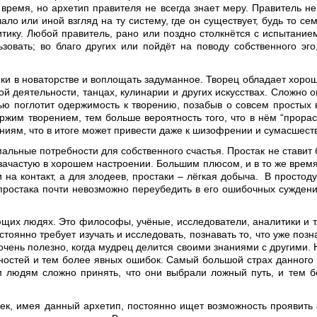
ремя, но архетип правителя не всегда знает меру. Правитель не
ало или иной взгляд на ту систему, где он существует, будь то се
тику. Любой правитель, рано или поздно столкнётся с испытанием
зовать; во благо других или пойдёт на поводу собственного эго
ики в новаторстве и воплощать задуманное. Творец обладает хоро
ой деятельности, танцах, кулинарии и других искусствах. Сложно 
ью поглотит одержимость к творению, позабыв о совсем простых в
жим творением, тем больше вероятность того, что в нём “прорасту
иям, что в итоге может привести даже к шизофрении и сумасшест
ьные потребности для собственного счастья. Простак не ставит б
и зачастую в хорошем настроении. Большим плюсом, и в то же время
на контакт, а для злодеев, простаки – лёгкая добыча. В простод
, простака почти невозможно переубедить в его ошибочных суждени
их людях. Это философы, учёные, исследователи, аналитики и т.
тоянно требует изучать и исследовать, познавать то, что уже по
 очень полезно, когда мудрец делится своими знаниями с другими. 
чностей и тем более явных ошибок. Самый большой страх данного 
м людям сложно принять, что они выбрали ложный путь, и тем бо
ек, имея данный архетип, постоянно ищет возможность проявить