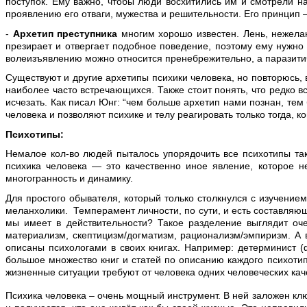
поступок. Ему важно, чтобы люди восхитились им и смотрели н
проявлению его отваги, мужества и решительности. Его принцип 
-
Архетип преступника
многим хорошо известен. Лень, нежела
презирает и отвергает подобное поведение, поэтому ему нужно 
волеизъявлению можно относится пренебрежительно, а паразитиче
Существуют и другие архетипы психики человека, но повторюсь, в
наиболее часто встречающихся. Также стоит понять, что редко 
исчезать. Как писал Юнг: “чем больше архетип нами познан, тем
человека и позволяют психике и телу реагировать только тогда, к
Психотипы:
Немалое кол-во людей пыталось упорядочить все психотипы так,
психика человека — это качественно иное явление, которое н
многогранность и динамику.
Для простого обывателя, который только столкнулся с изучение
меланхолики. Темперамент личности, по сути, и есть составляющ
мы имеет в действительности? Такое разделение выглядит оче
материализм, скептицизм/догматизм, рационализм/эмпиризм. А в
описаны психологами в своих книгах. Например: детерминист (ф
большое множество книг и статей по описанию каждого психотип
жизненные ситуации требуют от человека одних человеческих качес
Психика человека – очень мощный инструмент. В ней заложен ключ