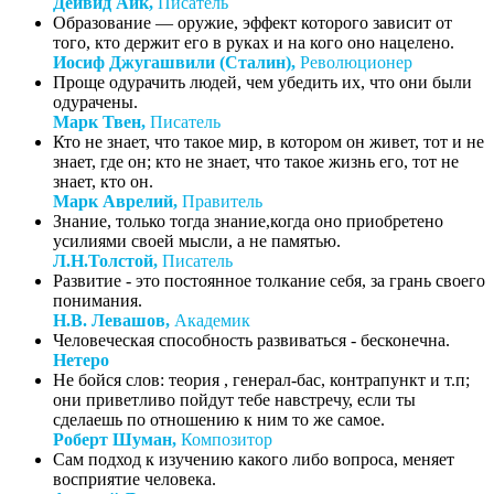
Дейвид Айк,
Писатель
Образование — оружие, эффект которого зависит от
того, кто держит его в руках и на кого оно нацелено.
Иосиф Джугашвили (Сталин),
Революционер
Проще одурачить людей, чем убедить их, что они были
одурачены.
Марк Твен,
Писатель
Кто не знает, что такое мир, в котором он живет, тот и не
знает, где он; кто не знает, что такое жизнь его, тот не
знает, кто он.
Марк Аврелий,
Правитель
Знание, только тогда знание,когда оно приобретено
усилиями своей мысли, а не памятью.
Л.Н.Толстой,
Писатель
Развитие - это постоянное толкание себя, за грань своего
понимания.
Н.В. Левашов,
Академик
Человеческая способность развиваться - бесконечна.
Нетеро
Не бойся слов: теория , генерал-бас, контрапункт и т.п;
они приветливо пойдут тебе навстречу, если ты
сделаешь по отношению к ним то же самое.
Роберт Шуман,
Композитор
Сам подход к изучению какого либо вопроса, меняет
восприятие человека.