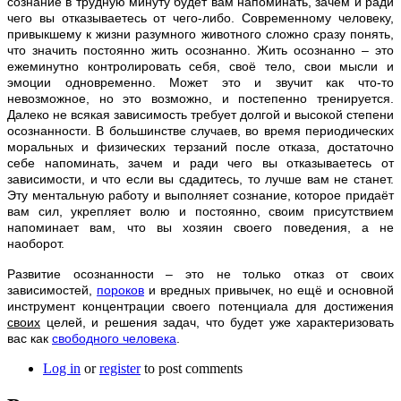
сознание в трудную минуту будет вам напоминать, зачем и ради
чего вы отказываетесь от чего-либо. Современному человеку,
привыкшему к жизни разумного животного сложно сразу понять,
что значить постоянно жить осознанно. Жить осознанно – это
ежеминутно контролировать себя, своё тело, свои мысли и
эмоции одновременно. Может это и звучит как что-то
невозможное, но это возможно, и постепенно тренируется.
Далеко не всякая зависимость требует долгой и высокой степени
осознанности. В большинстве случаев, во время периодических
моральных и физических терзаний после отказа, достаточно
себе напоминать, зачем и ради чего вы отказываетесь от
зависимости, и что если вы сдадитесь, то лучше вам не станет.
Эту ментальную работу и выполняет сознание, которое придаёт
вам сил, укрепляет волю и постоянно, своим присутствием
напоминает вам, что вы хозяин своего поведения, а не
наоборот.
Развитие осознанности – это не только отказ от своих
зависимостей,
пороков
и вредных привычек, но ещё и основной
инструмент концентрации своего потенциала для достижения
своих
целей, и решения задач, что будет уже характеризовать
вас как
свободного человека
.
Log in
or
register
to post comments