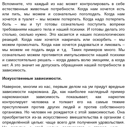
Вспомните, что каждый из нас может контролировать в себе
естественные животные потребности. Когда нам хочется есть
или пить, мы можем и сознательно поголодать. Когда нам
хочется в туалет – мы можем потерпеть. Когда надо потерпеть
боль – мы и тут готовы сознательно поступить вопреки
требованиям нашего тела и нашей психики. И готовы делать это
столько, сколько нужно. Это касается и наших психологических
реакций. Когда нам хочется накричать или оскорбить – мы
можем промолчать. Когда нам хочется радоваться и ликовать –
мы можем не подать вида и т.д. Таких примеров много. Мы
сознательно можем противится импульсивности нашей психики
и самостоятельно решать – когда давать волю эмоциям, а когда
нет. А это значит не допускать обращения нашей потребности в
зависимость.
Искусственные зависимости.
Наверное, многим из нас, первым делом на ум придут вредные
зависимости наркомана. Да, как наиболее наглядный пример
наркоманская зависимость показывает, как наркотик
контролирует человека и толкает его на самые тяжкие
преступления против других людей и против собственного
организма. Но человек не рождается с этой зависимостью. Она
приобретается из-за искусственно вмешательства в организм с
определённой целью: чаще всего для получения удовольствия.