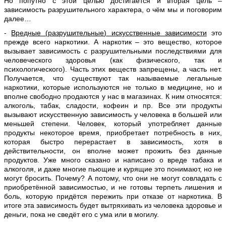
Но попутно с этой целью достигается и вторая цель –
зависимость разрушительного характера, о чём мы и поговорим
далее…
-
Вредные (разрушительные) искусственные зависимости
это
прежде всего наркотики. А наркотик – это вещество, которое
вызывает зависимость с разрушительными последствиями для
человеческого здоровья (как физического, так и
психологического). Часть этих веществ запрещены, а часть нет.
Получается, что существуют так называемые легальные
наркотики, которые используются не только в медицине, но и
вполне свободно продаются у нас в магазинах. К ним относятся:
алкоголь, табак, сладости, кофеин и пр. Все эти продукты
вызывают искусственную зависимость у человека в большей или
меньшей степени. Человек, который употребляет данные
продукты некоторое время, приобретает потребность в них,
которая быстро перерастает в зависимость, хотя в
действительности, он вполне может прожить без данные
продуктов. Уже много сказано и написано о вреде табака и
алкоголя, и даже многие пьющие и курящие это понимают, но не
могут бросить. Почему? А потому, что они не могут совладать с
приобретённой зависимостью, и не готовы терпеть лишения и
боль, которую придётся пережить при отказе от наркотика. В
итоге эта зависимость будет вытряхивать из человека здоровье и
деньги, пока не сведёт его с ума или в могилу.