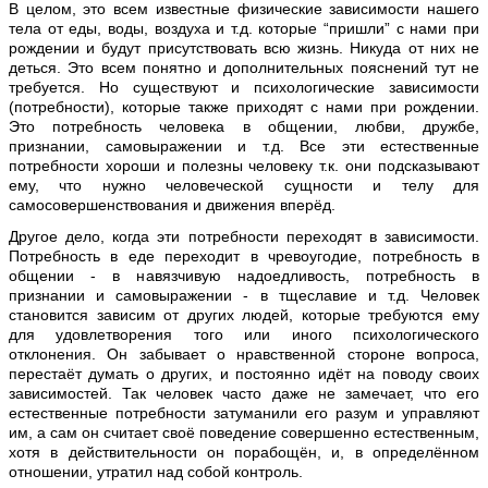
В целом, это всем известные физические зависимости нашего
тела от еды, воды, воздуха и т.д. которые “пришли” с нами при
рождении и будут присутствовать всю жизнь. Никуда от них не
деться. Это всем понятно и дополнительных пояснений тут не
требуется. Но существуют и психологические зависимости
(потребности), которые также приходят с нами при рождении.
Это потребность человека в общении, любви, дружбе,
признании, самовыражении и т.д. Все эти естественные
потребности хороши и полезны человеку т.к. они подсказывают
ему, что нужно человеческой сущности и телу для
самосовершенствования и движения вперёд.
Другое дело, когда эти потребности переходят в зависимости.
Потребность в еде переходит в чревоугодие, потребность в
общении - в навязчивую надоедливость, потребность в
признании и самовыражении - в тщеславие и т.д. Человек
становится зависим от других людей, которые требуются ему
для удовлетворения того или иного психологического
отклонения. Он забывает о нравственной стороне вопроса,
перестаёт думать о других, и постоянно идёт на поводу своих
зависимостей. Так человек часто даже не замечает, что его
естественные потребности затуманили его разум и управляют
им, а сам он считает своё поведение совершенно естественным,
хотя в действительности он порабощён, и, в определённом
отношении, утратил над собой контроль.