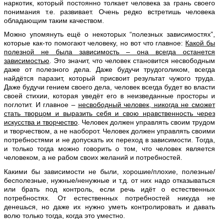
наркотик, который постоянно толкает человека за грань своего
понимания т.е. развивает. Очень редко встретишь человека
обладающим таким качеством.
Можно упомянуть ещё о некоторых “полезных зависимостях”,
которые как-то помогают человеку, но вот что главное:
Какой бы
полезной не была зависимость – она всегда останется
зависимостью
. Это значит, что человек становится несвободным
даже от полезного дела. Даже будучи трудоголиком, всегда
найдётся паразит, который присвоит результат чужого труда.
Даже будучи гением своего дела, человек всегда будет во власти
своей стихии, которая уведёт его в неизведанные просторы и
поглотит. И главное –
несвободный человек, никогда не сможет
стать творцом и выразить себя и свою нравственность через
искусства и творчество
. Человек должен управлять своим трудом
и творчеством, а не наоборот. Человек должен управлять своими
потребностями и не допускать их переход в зависимости. Тогда,
и только тогда можно говорить о том, что человек является
человеком, а не рабом своих желаний и потребностей.
Какими бы зависимости не были, хорошие/плохие, полезные/
бесполезные, нужные/ненужные и т.д. от них надо отказываться
или брать под контроль, если речь идёт о естественных
потребностях. От естественных потребностей никуда не
денешься, но даже их нужно уметь контролировать и давать
волю только тогда, когда это уместно.