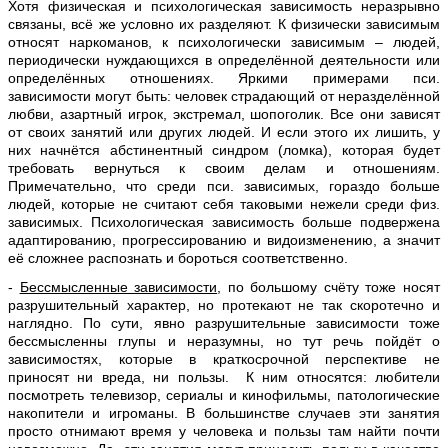
Хотя физическая и психологическая зависимость неразрывно
связаны, всё же условно их разделяют. К физически зависимым
относят наркоманов, к психологически зависимым – людей,
периодически нуждающихся в определённой деятельности или
определённых отношениях. Яркими примерами пси.
зависимости могут быть: человек страдающий от неразделённой
любви, азартный игрок, экстремал, шопоголик. Все они зависят
от своих занятий или других людей. И если этого их лишить, у
них начнётся абстинентный синдром (ломка), которая будет
требовать вернуться к своим делам и отношениям.
Примечательно, что среди пси. зависимых, гораздо больше
людей, которые не считают себя таковыми нежели среди физ.
зависимых. Психологическая зависимость больше подвержена
адаптированию, прогрессированию и видоизменению, а значит
её сложнее распознать и бороться соответственно.
-
Бессмысленные зависимости
, по большому счёту тоже носят
разрушительный характер, но протекают не так скоротечно и
наглядно. По сути, явно разрушительные зависимости тоже
бессмысленны глупы и неразумны, но тут речь пойдёт о
зависимостях, которые в краткосрочной перспективе не
приносят ни вреда, ни пользы. К ним относятся: любители
посмотреть телевизор, сериалы и кинофильмы, патологические
накопители и игроманы. В большинстве случаев эти занятия
просто отнимают время у человека и пользы там найти почти