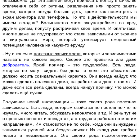
невозможно. Да, эти занятия могут приносить пользу в качестве
отвлечения себя от рутины, развлечения или просто занять
время, которое некуда больше деть, кроме как посмотреть в
экран монитора или телефона. Но что в действительности мы
имеем сегодня? Большинство этим злоупотребляет во вред
другим делам, попусту растрачивая своё время. И опять-таки,
многие даже не подозревают, что стали зависимыми от экранов
и виртуального мира, который утилизирует ежедневный
потенциал человека на какую-то ерунду.
- Ну и конечно
полезные зависимости
, которые и зависимостями
называть не совсем верно. Скорее это привычка или даже
добродетель
. Яркий пример – это трудолюбие. Есть люди,
которые не могут сидеть без дела, и дело это обязательно
должно носить созидательный характер. Они всегда найдут, что
можно сделать полезного дома, на работе или даже в гостях. И
даже если все дела сделаны, всегда найдут причину, что можно
сделать ещё лучше.
Получение новой информации – тоже своего рода полезная
зависимость. Есть люди, которым свойственно постоянно что-то
изучать, много читать, обсуждать непонятное и т.д. И речь тут не
о простых новостях и анекдотах, а о трудах и работах по многим
направлениям. Им становится не по себе, когда они вынуждены
заниматься рутиной или бездельничают. Их склад ума требует
нового и неизведанного. Это своего рода психологический