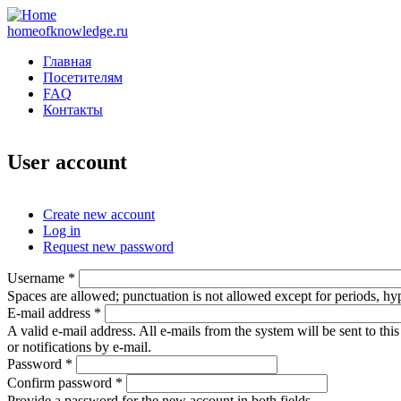
homeofknowledge.ru
Главная
Посетителям
FAQ
Контакты
User account
Create new account
(active tab)
Log in
Primary tabs
Request new password
Username
*
Spaces are allowed; punctuation is not allowed except for periods, h
E-mail address
*
A valid e-mail address. All e-mails from the system will be sent to th
or notifications by e-mail.
Password
*
Confirm password
*
Provide a password for the new account in both fields.