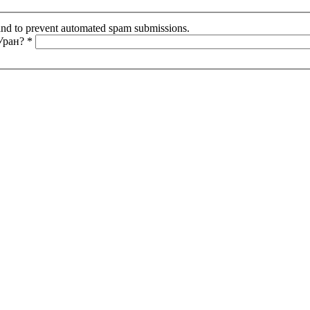
r and to prevent automated spam submissions.
 Уран?
*