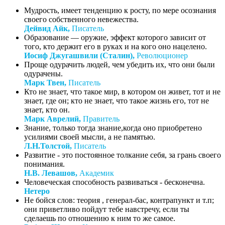
Мудрость, имеет тенденцию к росту, по мере осознания
своего собственного невежества.
Дейвид Айк,
Писатель
Образование — оружие, эффект которого зависит от
того, кто держит его в руках и на кого оно нацелено.
Иосиф Джугашвили (Сталин),
Революционер
Проще одурачить людей, чем убедить их, что они были
одурачены.
Марк Твен,
Писатель
Кто не знает, что такое мир, в котором он живет, тот и не
знает, где он; кто не знает, что такое жизнь его, тот не
знает, кто он.
Марк Аврелий,
Правитель
Знание, только тогда знание,когда оно приобретено
усилиями своей мысли, а не памятью.
Л.Н.Толстой,
Писатель
Развитие - это постоянное толкание себя, за грань своего
понимания.
Н.В. Левашов,
Академик
Человеческая способность развиваться - бесконечна.
Нетеро
Не бойся слов: теория , генерал-бас, контрапункт и т.п;
они приветливо пойдут тебе навстречу, если ты
сделаешь по отношению к ним то же самое.