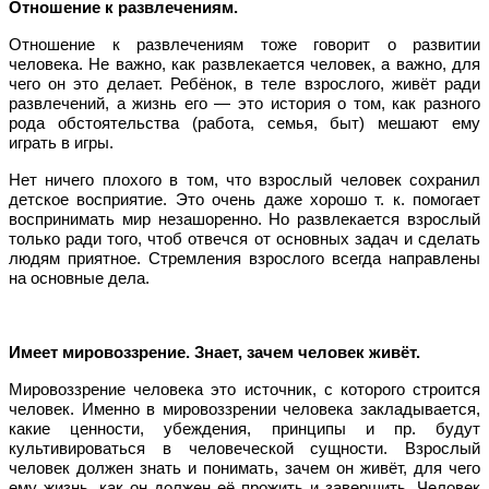
Отношение к развлечениям.
Отношение к развлечениям тоже говорит о развитии
человека. Не важно, как развлекается человек, а важно, для
чего он это делает. Ребёнок, в теле взрослого, живёт ради
развлечений, а жизнь его — это история о том, как разного
рода обстоятельства (работа, семья, быт) мешают ему
играть в игры.
Нет ничего плохого в том, что взрослый человек сохранил
детское восприятие. Это очень даже хорошо т. к. помогает
воспринимать мир незашоренно. Но развлекается взрослый
только ради того, чтоб отвечся от основных задач и сделать
людям приятное. Стремления взрослого всегда направлены
на основные дела.
Имеет мировоззрение. Знает, зачем человек живёт.
Мировоззрение человека это источник, с которого строится
человек. Именно в мировоззрении человека закладывается,
какие ценности, убеждения, принципы и пр. будут
культивироваться в человеческой сущности. Взрослый
человек должен знать и понимать, зачем он живёт, для чего
ему жизнь, как он должен её прожить и завершить. Человек