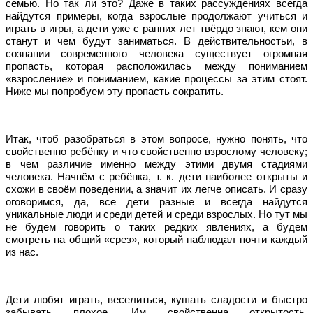
семью. Но так ли это? Даже в таких рассуждениях всегда
найдутся примеры, когда взрослые продолжают учиться и
играть в игры, а дети уже с ранних лет твёрдо знают, кем они
станут и чем будут заниматься. В действительностьи, в
сознании современного человека существует огромная
пропасть, которая расположилась между пониманием
«взросление» и пониманием, какие процессы за этим стоят.
Ниже мы попробуем эту пропасть сократить.
Итак, чтоб разобраться в этом вопросе, нужно понять, что
свойственно ребёнку и что свойственно взрослому человеку;
в чем различие именно между этими двумя стадиями
человека. Начнём с ребёнка, т. к. дети наиболее открыты и
схожи в своём поведении, а значит их легче описать. И сразу
оговоримся, да, все дети разные и всегда найдутся
уникальные люди и среди детей и среди взрослых. Но тут мы
не будем говорить о таких редких явлениях, а будем
смотреть на общий «срез», который наблюдал почти каждый
из нас.
Дети любят играть, веселиться, кушать сладости и быстро
забывать плохое. Им свойственна открытость,