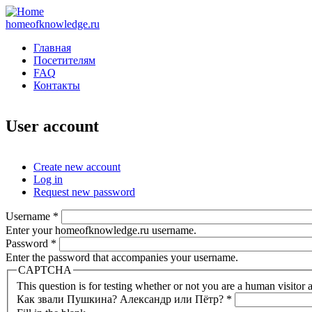
homeofknowledge.ru
Главная
Посетителям
FAQ
Контакты
User account
Create new account
Log in
(active tab)
Primary tabs
Request new password
Username
*
Enter your homeofknowledge.ru username.
Password
*
Enter the password that accompanies your username.
CAPTCHA
This question is for testing whether or not you are a human visito
Как звали Пушкина? Александр или Пётр?
*