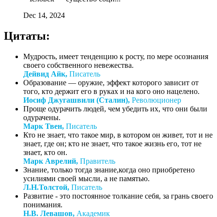
Dec 14, 2024
Цитаты:
Мудрость, имеет тенденцию к росту, по мере осознания
своего собственного невежества.
Дейвид Айк,
Писатель
Образование — оружие, эффект которого зависит от
того, кто держит его в руках и на кого оно нацелено.
Иосиф Джугашвили (Сталин),
Революционер
Проще одурачить людей, чем убедить их, что они были
одурачены.
Марк Твен,
Писатель
Кто не знает, что такое мир, в котором он живет, тот и не
знает, где он; кто не знает, что такое жизнь его, тот не
знает, кто он.
Марк Аврелий,
Правитель
Знание, только тогда знание,когда оно приобретено
усилиями своей мысли, а не памятью.
Л.Н.Толстой,
Писатель
Развитие - это постоянное толкание себя, за грань своего
понимания.
Н.В. Левашов,
Академик