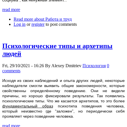
социума”, как ненужный элемент...
read more
Read more
about Работа и труд
Log in
or
register
to post comments
Психологические типы и архетипы
людей
Fri, 29/10/2021 - 16:26
By
Alexey Dmitriev
Психология
0
comments
Исходя из своих наблюдений и опыта других людей, некоторые
наблюдатели смогли выявить общие закономерности, которые
свойственны определённому поведению. Они не видели
причины, но хорошо фиксировали результаты. Так появились
психологические типы. Что же касается архетипов, то это более
фундаментальный образ
психотипа поведения человека,
который неизвестно где “заложен”, но периодически себя
проявляет через поведение человека.
read more