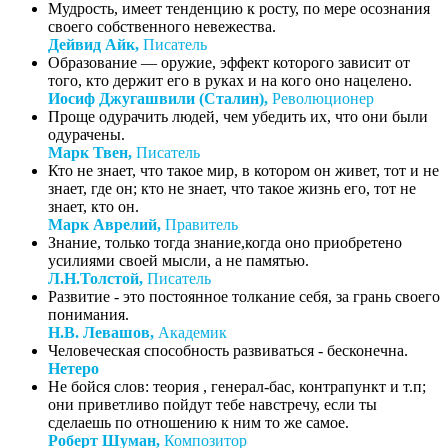
Мудрость, имеет тенденцию к росту, по мере осознания
своего собственного невежества.
Дейвид Айк,
Писатель
Образование — оружие, эффект которого зависит от
того, кто держит его в руках и на кого оно нацелено.
Иосиф Джугашвили (Сталин),
Революционер
Проще одурачить людей, чем убедить их, что они были
одурачены.
Марк Твен,
Писатель
Кто не знает, что такое мир, в котором он живет, тот и не
знает, где он; кто не знает, что такое жизнь его, тот не
знает, кто он.
Марк Аврелий,
Правитель
Знание, только тогда знание,когда оно приобретено
усилиями своей мысли, а не памятью.
Л.Н.Толстой,
Писатель
Развитие - это постоянное толкание себя, за грань своего
понимания.
Н.В. Левашов,
Академик
Человеческая способность развиваться - бесконечна.
Нетеро
Не бойся слов: теория , генерал-бас, контрапункт и т.п;
они приветливо пойдут тебе навстречу, если ты
сделаешь по отношению к ним то же самое.
Роберт Шуман,
Композитор