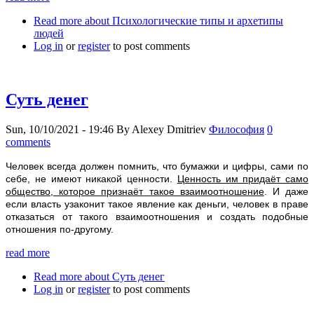
Read more
about Психологические типы и архетипы
людей
Log in
or
register
to post comments
Суть денег
Sun, 10/10/2021 - 19:46
By
Alexey Dmitriev
Философия
0
comments
Человек всегда должен помнить, что бумажки и цифры, сами по
себе, не имеют никакой ценности.
Ценность им придаёт само
общество, которое признаёт такое взаимоотношение
. И даже
если власть узаконит такое явление как деньги, человек в праве
отказаться от такого взаимоотношения и создать подобные
отношения по-другому.
read more
Read more
about Суть денег
Log in
or
register
to post comments