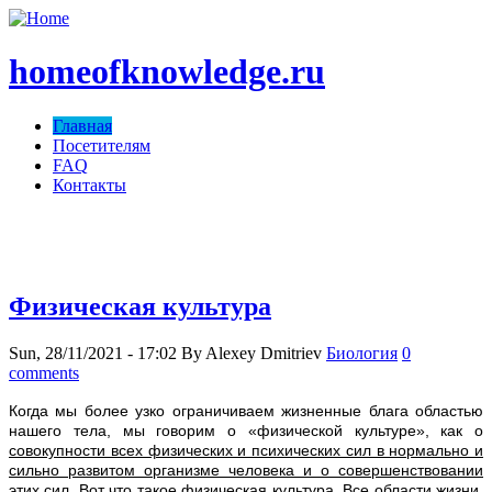
homeofknowledge.ru
Главная
Посетителям
FAQ
Контакты
homeofknowledge.com ;)
Физическая культура
Sun, 28/11/2021 - 17:02
By
Alexey Dmitriev
Биология
0
comments
Когда мы более узко ограничиваем жизненные блага областью
нашего тела, мы говорим о «физической культуре», как о
совокупности всех физических и психических сил в нормально и
сильно развитом организме человека и о совершенствовании
этих сил
. Вот что такое физическая культура. Все области жизни,