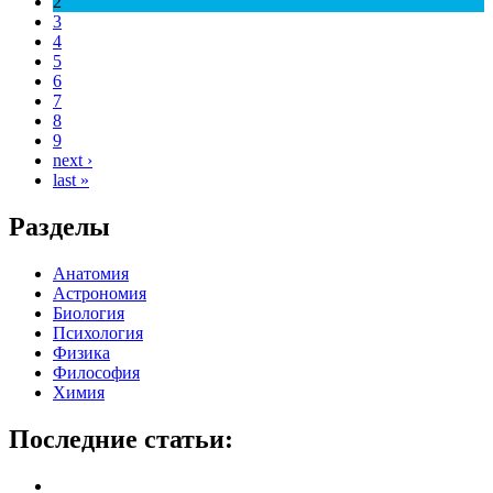
2
3
4
5
6
7
8
9
next ›
last »
Разделы
Анатомия
Астрономия
Биология
Психология
Физика
Философия
Химия
Последние статьи: