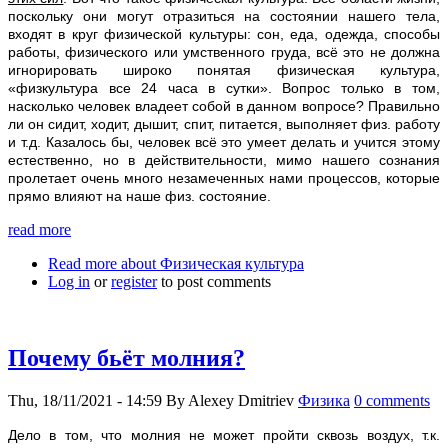
поскольку они могут отразиться на состоянии нашего тела,
входят в круг физической культуры: сон, еда, одежда, способы
работы, физического или умственного груда, всё это не должна
игнорировать широко понятая физическая культура,
«физкультура все 24 часа в сутки». Вопрос только в том,
насколько человек владеет собой в данном вопросе? Правильно
ли он сидит, ходит, дышит, спит, питается, выполняет физ. работу
и т.д. Казалось бы, человек всё это умеет делать и учится этому
естественно, но в действительности, мимо нашего сознания
пролетает очень много незамеченных нами процессов, которые
прямо влияют на наше физ. состояние.
read more
Read more
about Физическая культура
Log in
or
register
to post comments
Почему бьёт молния?
Thu, 18/11/2021 - 14:59
By
Alexey Dmitriev
Физика
0 comments
Дело в том, что молния не может пройти сквозь воздух, т.к.