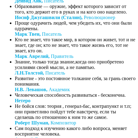
Дейвид Айк,
Писатель
Образование — оружие, эффект которого зависит от
того, кто держит его в руках и на кого оно нацелено.
Иосиф Джугашвили (Сталин),
Революционер
Проще одурачить людей, чем убедить их, что они были
одурачены.
Марк Твен,
Писатель
Кто не знает, что такое мир, в котором он живет, тот и не
знает, где он; кто не знает, что такое жизнь его, тот не
знает, кто он.
Марк Аврелий,
Правитель
Знание, только тогда знание,когда оно приобретено
усилиями своей мысли, а не памятью.
Л.Н.Толстой,
Писатель
Развитие - это постоянное толкание себя, за грань своего
понимания.
Н.В. Левашов,
Академик
Человеческая способность развиваться - бесконечна.
Нетеро
Не бойся слов: теория , генерал-бас, контрапункт и т.п;
они приветливо пойдут тебе навстречу, если ты
сделаешь по отношению к ним то же самое.
Роберт Шуман,
Композитор
Сам подход к изучению какого либо вопроса, меняет
восприятие человека.