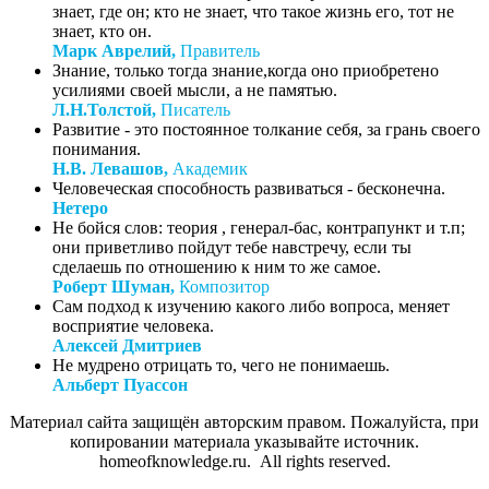
знает, где он; кто не знает, что такое жизнь его, тот не
знает, кто он.
Марк Аврелий,
Правитель
Знание, только тогда знание,когда оно приобретено
усилиями своей мысли, а не памятью.
Л.Н.Толстой,
Писатель
Развитие - это постоянное толкание себя, за грань своего
понимания.
Н.В. Левашов,
Академик
Человеческая способность развиваться - бесконечна.
Нетеро
Не бойся слов: теория , генерал-бас, контрапункт и т.п;
они приветливо пойдут тебе навстречу, если ты
сделаешь по отношению к ним то же самое.
Роберт Шуман,
Композитор
Сам подход к изучению какого либо вопроса, меняет
восприятие человека.
Алексей Дмитриев
Не мудрено отрицать то, чего не понимаешь.
Альберт Пуассон
Материал сайта защищён авторским правом. Пожалуйста, при
копировании материала указывайте источник.
homeofknowledge.ru. All rights reserved.