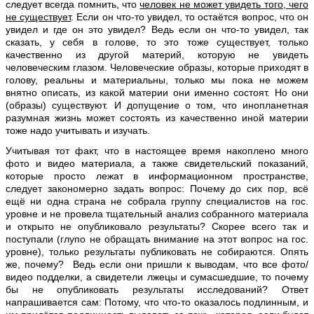
следует всегда помнить, что
человек не может увидеть того, чего
не существует
. Если он что-то увидел, то остаётся вопрос, что он
увидел и где он это увидел? Ведь если он что-то увидел, так
сказать, у себя в голове, то это тоже существует, только
качественно из другой материй, которую не увидеть
человеческим глазом. Человеческие образы, которые приходят в
голову, реальны и материальны, только мы пока не можем
внятно описать, из какой материи они именно состоят. Но они
(образы) существуют. И допущение о том, что инопланетная
разумная жизнь может состоять из качественно иной материи
тоже надо учитывать и изучать.
Учитывая тот факт, что в настоящее время накоплено много
фото и видео материала, а также свидетельский показаний,
которые просто лежат в информационном пространстве,
следует закономерно задать вопрос: Почему до сих пор, всё
ещё ни одна страна не собрала группу специалистов на гос.
уровне и не провела тщательный анализ собранного материала
и открыто не опубликовало результаты? Скорее всего так и
поступали (глупо не обращать внимание на этот вопрос на гос.
уровне), только результаты публиковать не собираются. Опять
же, почему? Ведь если они пришли к выводам, что все фото/
видео подделки, а свидетели лжецы и сумасшедшие, то почему
бы не опубликовать результаты исследований? Ответ
напрашивается сам: Потому, что что-то оказалось подлинным, и