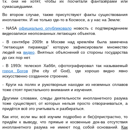
т.к. они не хотят, чтобы их посчитали фантазёрами или
сумасшедшими.
Во втором случае, также присутствуют факты существования
инопланетян. И не только где-то в Космосе, а у нас на Земле:
- NASA
официально опубликовало
новость с подтверждением
видеозаписи неопознанных летающих объектов.
- В сентябре 2009г. в Москве над кремлём была замечена
“летающая пирамида” которую зафиксировали множество
людей на
видео
. Внятных объяснений со стороны государства
до сих пор нет.
- В 1993г. телескоп Хаббл, сфотографировал так называемый
город Богов
(the city of God), где хорошо видно явно
искусственно созданное строение.
- Круги на полях и рукотворные находки из неземных сплавов
тоже стоят пристального внимания и изучения.
Другими словами, следы деятельности инопланетного разума
тоже существуют, от которых нельзя просто отворачиваться, а
придётся всё это учитывать и разбираться.
Как итог, если мы всё изучим подробно и бе(з)пристрастно, то
придём к выводу, что прямые и косвенные док-ва отсутствия
инопланетного разума не имеют под собой оснований.
Как