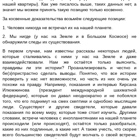
нашей квартиры). Как уже писалось выше, таких данных нет, а
значит мы можем принять такую позицию только косвенно.
За косвенные доказательства возьмём следующие позиции:
1. Человек никогда не встречал их на нашей планете.
2. Мы нигде (у нас на Земле и в Большом Космосе) не
обнаружили следы их существования.
В первом случае, нам известны рассказы некоторых людей,
которые сталкивались с ними у нас на Земле и даже
взаимодействовали. Нам же остаётся только выяснить,
правдивы ли эти истории? Проанализировать и честно и
бе(з)пристрастно сделать выводы. Понятно, что все истории
проверить у нас нет возможности, но часть из них очень уж
похожи на правду. Например, показания и интервью Кирсана
Илюмжинова (президент международной шахматной
федерации), которые он давал неоднократно и не побоялся
того, что его поднимут на смех скептики и однобоко мыслящие
люди. Существуют и другие свидетели, которые давали
показания по всему миру, которые тоже стоит изучить. Другими
словами, встречи человека с инопланетянами на нашей планете
происходили (или происходят), остаётся только разобраться,
какие из них подлинные, а какие нет. А также учесть, что скорее
всего большинство свидетелей будут молчать о своей встрече,