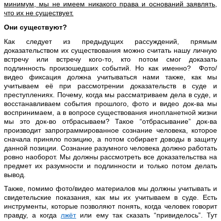
минимум, мы не имеем никакого права и оснований заявлять,
что их не существует.
Они существуют?
Как следует из предыдущих рассуждений, прямым
доказательством их существования можно считать нашу личную
встречу или встречу кого-то, кто потом смог доказать
подлинность произошедших событий. Но как именно? Фото/
видео фиксация должна учитываться нами также, как мы
учитываем её при рассмотрении доказательств в суде и
преступлениях. Почему, когда мы рассматриваем дела в суде, и
восстанавливаем события прошлого, фото и видео док-ва мы
воспринимаем, а в вопросе существования инопланетной жизни
мы это док-во отбрасываем? Такое “отбрасывание” док-ва
производит запрограммированное сознание человека, которое
сначала приняло позицию, а потом собирает доводы в защиту
данной позиции. Сознание разумного человека должно работать
ровно наоборот. Мы должны рассмотреть все доказательства на
предмет их разумности и подлинности и только потом делать
вывод.
Также, помимо фото/видео материалов мы должны учитывать и
свидетельские показания, как мы их учитываем в суде. Есть
инструменты, которые позволяют понять, когда человек говорит
правду, а когда
лжёт
или ему так сказать “привиделось”. Тут