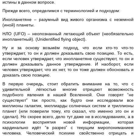
истины в данном вопросе.
Прежде всего, определимся с терминологией и подходом:
Инопланетяне – разумный вид живого организма с неземной
(иной) планеты.
НЛО (UFO) – неопознанный летающий объект (необязательно
инопланетный).
(Unidentified flying object).
Ну и за основу возьмём подход, что если кто-то что-то
утверждает, то он и должен доказывать свою позицию. То есть,
если человек утверждает, что инопланетяне существуют, то он и
должен доказывать данное утверждение. И наоборот, если
человек утверждает, что их нет, то он тоже должен обосновать и
доказать свою позицию.
В первую очередь, стоит обратить внимание на то, что с
удивительной лёгкостью многие отрицают возможность
подобного явления в нашей Вселенной. Они говорят “не
существуют” так просто, как будто они исследовали все
миллионы галактик, миллиарды солнечных систем и триллионы
планет (или поверили тому, кто сказал, что именно это он и
сделал). Но скорее всего, дело тут даже не в исследованиях, а в
психологии восприятия новой информации, которая
кардинально идёт “в разрез” с текущим миропониманием
человека. Человеческий психике свойственно отрицать и