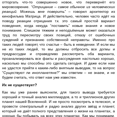
отторгать что-то совершенно новое, что перевернёт его
мировоззрение.
“Отрицание – самое обычное из человеческих
реакций. Можешь мне поверить”
– говорил архитектор из
кинофильма Матрица. И действительно, человек часто идёт на
поводу реакции отрицания т.к. это самый простой вариант
поведения, когда некуда “поставить” новые знания и новое
понимание. Слишком тяжким и неподъёмным может оказаться
труд по пересмотру своих позиций, отказу от ошибочных
суждений и признанию собственной неправоты. Именно про
таких людей говорят, что счастье – быть в неведении. И если мы
не из таких людей, то мы должны отбросить все догмы и
предрассудки и справедливо рассмотреть оба варианта,
проанализировать все факты и рассуждения настолько хорошо,
насколько мы способны это сделать сегодня. И даже если нам
не удастся прийти к каким-либо внятным выводам, то на вопрос
“Существуют ли инопланетяне?” мы ответим – не знаем, и не
будем считать, что ответ нам уже известен.
Их не существует?
Как мы уже ранее выяснили, для такого вывода требуется
хороший и точный анализ миллиардов, а то и триллионов других
планет нашей Вселенной. И не просто посмотреть в телескоп, и
провести спектральный и радио анализ других звёзд и планет,
который не даёт полного представления о жизни на планетах, а
хорошо бы побывать на всех этих планетах. Как мы понимаем,