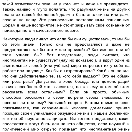
такой возможности пока ни у кого нет, и даже не предвидится.
Также, наивно и глупо полагать, что разумная жизнь на других
планетах нашей Вселенной должна быть аналогична или даже
похожа на нашу. Это равносильно поставленным лошадиным
шорам в наше восприятие; не стоит закрывать своё сознание от
неизведанного и качественного нового.
Некоторые люди пишут, что если бы они существовали, то мы бы
об этом знали. Только они не представляют и даже не
предполагают, как бы это могло произойти? Как именно они об
этом узнали бы? Вот представьте, люди считают, что
инопланетян не существует (научно доказано!), и вдруг один из
влиятельных людей (или учёных) мира встречает их у себя на
работе или на улице. Как бы он отреагировал? Как бы он понял,
что они действительно те, за кого себя выдают? Это не обман
или розыгрыш? Допустим, в ходе беседы или демонстраций
своих способностей это выяснится, но как ему потом об этом
рассказать всем остальным? Если он просто, обычным
способом расскажет о своей встрече своим знакомым, то
поверят ли они ему? Большой вопрос. В этом примере явно
показывается, как современный человек догматично принял
позицию своей уникальной разумной жизни в нашей Вселенной
и готов её неустанно защищать. Вы только представьте, какие
последствия могут быть для нашего общества, если научный и
политический мир открыто признает, что инопланетная жизнь