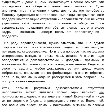
существует и даже с нами контактирует. Сложно описать эти
последствия, но общество наше явно изменится. Одни
институты утратят влияние и силу, другие же его приобретут.
Поэтому, существуют заинтересованные люди, которые всячески
поддерживают позицию отсутствия инопланетян т.к. они не хотят
утрачивать своё влияние и положение в обществе. Все
свидетельские показания они объявят ложью, фото и видео
кадры – монтажом, находки неземного происхождения –
подделкой.
Но ради справедливости, нужно отметить, что и с другой
стороны хватает заинтересованных людей, которым выгодно
признать их существование. Но в этом вопросе нас не должна
интересовать выгода, а только лишь истина. А значит надо
определиться с доказательствами и доводами, прямыми и
косвенными. Что можно считать оными, а что нельзя. Ведь если
этого не сделать, любое доказательство или довод можно
отбрасывать, списывая его на фабрикацию, а значит обрекать
себя на то, что мы никогда не разберёмся в этом вопросе. Так
поступать очень неразумно.
Итак, прямым разумным доказательством отсутствия
инопланетян может являться только один вариант:
мы
полностью исследовали все планеты нашей Вселенной и нигде
их не встретили
(сидеть, и рассуждать о жизни во Вселенной,
всё равно что сидеть дома, и рассуждать о жизни за дверью