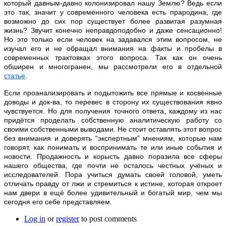
который давным-давно колонизировал нашу Землю? Ведь если
это так, значит у современного человека есть прародина, где
возможно до сих пор существует более развитая разумная
жизнь? Звучит конечно неправдоподобно и даже сенсационно!
Но это только если человек на задавался этим вопросом, не
изучал его и не обращал внимания на факты и пробелы в
современных трактовках этого вопроса. Так как он очень
обширен и многогранен, мы рассмотрели его в отдельной
статье
.
Если проанализировать и подытожить все прямые и косвенные
доводы и док-ва, то перевес в сторону их существования явно
чувствуется. Но для получения точного ответа, каждому из нас
придётся проделать собственную аналитическую работу со
своими собственными выводами. Не стоит оставлять этот вопрос
без внимания и доверять “экспертным” мнениям, которые нам
говорят, как понимать и воспринимать те или иные события и
новости. Продажность и корысть давно поразила все сферы
нашего общества, где почти не осталось честных учёных и
исследователей. Пора учиться думать своей головой, уметь
отличать правду от лжи и стремиться к истине, которая откроет
нам двери в ещё более удивительный и богатый мир, чем мы
сегодня его себе представляем.
Log in
or
register
to post comments