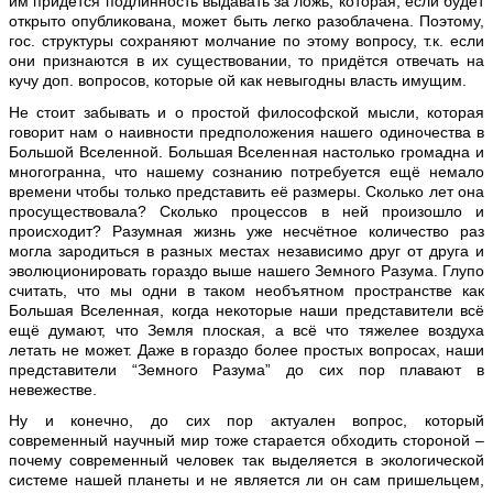
им придётся подлинность выдавать за ложь, которая, если будет
открыто опубликована, может быть легко разоблачена. Поэтому,
гос. структуры сохраняют молчание по этому вопросу, т.к. если
они признаются в их существовании, то придётся отвечать на
кучу доп. вопросов, которые ой как невыгодны власть имущим.
Не стоит забывать и о простой философской мысли, которая
говорит нам о наивности предположения нашего одиночества в
Большой Вселенной. Большая Вселенная настолько громадна и
многогранна, что нашему сознанию потребуется ещё немало
времени чтобы только представить её размеры. Сколько лет она
просуществовала? Сколько процессов в ней произошло и
происходит? Разумная жизнь уже несчётное количество раз
могла зародиться в разных местах независимо друг от друга и
эволюционировать гораздо выше нашего Земного Разума. Глупо
считать, что мы одни в таком необъятном пространстве как
Большая Вселенная, когда некоторые наши представители всё
ещё думают, что Земля плоская, а всё что тяжелее воздуха
летать не может. Даже в гораздо более простых вопросах, наши
представители “Земного Разума” до сих пор плавают в
невежестве.
Ну и конечно, до сих пор актуален вопрос, который
современный научный мир тоже старается обходить стороной –
почему современный человек так выделяется в экологической
системе нашей планеты и не является ли он сам пришельцем,