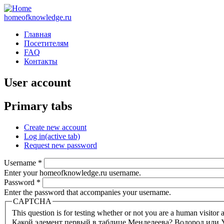
homeofknowledge.ru
Главная
Посетителям
FAQ
Контакты
User account
Primary tabs
Create new account
Log in
(active tab)
Request new password
Username
*
Enter your homeofknowledge.ru username.
Password
*
Enter the password that accompanies your username.
CAPTCHA
This question is for testing whether or not you are a human visito
Какой элемент первый в таблице Менделеева? Водород или