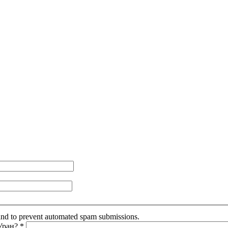
r and to prevent automated spam submissions.
 Уран?
*