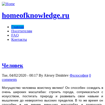
homeofknowledge.ru
Главная
Посетителям
FAQ
Контакты
homeofknowledge.com ;)
Человек
Tue, 04/02/2020 - 00:17
By
Alexey Dmitriev
Философия
0
comments
Могущество человека воистину велико! Он способен созидать в
очень широких масштабах: строить города, соприкасаться с
искусством, постигать природу и развивать свои навыки и
мышление до невероятно высоких пределов. В то же время он
способен в не менее меньших масштабах и разрушать,