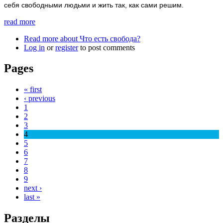
себя свободными людьми и жить так, как сами решим.
read more
Read more
about Что есть свобода?
Log in
or
register
to post comments
Pages
« first
‹ previous
1
2
3
4
5
6
7
8
9
next ›
last »
Разделы