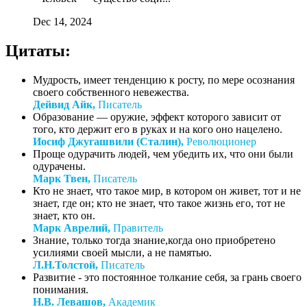
Dec 14, 2024
Цитаты:
Мудрость, имеет тенденцию к росту, по мере осознания
своего собственного невежества.
Дейвид Айк,
Писатель
Образование — оружие, эффект которого зависит от
того, кто держит его в руках и на кого оно нацелено.
Иосиф Джугашвили (Сталин),
Революционер
Проще одурачить людей, чем убедить их, что они были
одурачены.
Марк Твен,
Писатель
Кто не знает, что такое мир, в котором он живет, тот и не
знает, где он; кто не знает, что такое жизнь его, тот не
знает, кто он.
Марк Аврелий,
Правитель
Знание, только тогда знание,когда оно приобретено
усилиями своей мысли, а не памятью.
Л.Н.Толстой,
Писатель
Развитие - это постоянное толкание себя, за грань своего
понимания.
Н.В. Левашов,
Академик