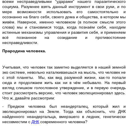
всеми несправедливыми “ударами” нашего паразитического
социума. Разумнее взять данный инструмент в свои руки, и по
мере возможности использовать его самостоятельно и
осознанно на благо себя, своего дома и общества, в котором мы
живём. Наверное, именно человеком (в полном смысле этого
слова) мы и становимся тогда, когда познаём себя, находим
истинные механизмы управления и развития себя, и применяем
всё познанное на созидание и противостояние
несправедливости.
Прародина человека.
Учитывая, что человек так заметно выделяется в нашей земной
эко системе, невольно наталкиваешься на мысль, что человек не
с этой планеты. Мы, как вид разумной жизни, как-то попали
сюда и продолжаем жить как ни в чём небывало. На первый
взгляд слишком голословное утверждение, и в первую очередь
стоит рассмотреть версию, что человек эволюционировал здесь.
Что ж, давайте рассмотрим:
- Предком человека был неандерталец, который жил и
эволюционировал на Земле. Тогда как объяснить, что ДНК
найденного неандертальца, вмерзшего в ледник, генетически
несовместим с
ДНК
современного человека?