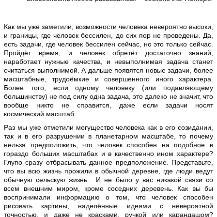
Как мы уже заметили, возможности человека невероятно высоки,
и границы, где человек бессилен, до сих пор не проведены. Да,
есть задачи, где человек бессилен сейчас, но это только сейчас.
Пройдёт время, и человек обретёт достаточно знаний,
наработает нужные качества, и невыполнимая задача станет
считаться выполнимой. А дальше появятся новые задачи, более
масштабные, трудоёмкие и совершенного иного характера.
Более того, если одному человеку (или подавляющему
большинству) не под силу одна задача, это далеко не значит, что
вообще никто не справится, даже если задачи носят
космический масштаб.
Раз мы уже отметили могущество человека как в его созидании,
так и в его разрушении в планетарном масштабе, то почему
нельзя предположить, что человек способен на подобное в
гораздо больших масштабах и в качественно ином характере?
Глупо сразу отбрасывать данное предположение. Представьте,
что вы всю жизнь прожили в обычной деревне, где люди ведут
обычную сельскую жизнь. И не было у вас никакой связи со
всем внешним миром, кроме соседних деревень. Как вы бы
воспринимали информацию о том, что человек способен
рисовать картины, наделённые идеями с невероятной
точностью, и даже не красками, ручкой или карандашом?