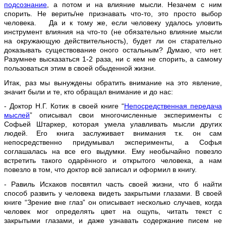
подсознание
, а потом и на влияние мысли. Незачем с ним
спорить. Не верить/не признавать что-то, это просто выбор
человека.
Да и к тому же, если человеку удалось уловить
инструмент влияния на что-то (не обязательно влияние мысли
на окружающую действительность), будет ли он старательно
доказывать существование оного остальным? Думаю, что нет.
Разумнее высказаться 1-2 раза, ни с кем не спорить, а самому
пользоваться этим в своей обыденной жизни.
Итак, раз мы вынуждены обратить внимание на это явление,
значит были и те, кто обращал внимание и до нас:
- Доктор Н.Г. Котик в своей книге “
Непосредственная передача
мыслей
” описывал свои многочисленные эксперименты с
Софьей Штаркер, которая умела улавливать мысли других
людей. Его книга заслуживает внимания т.к. он сам
непосредственно придумывал эксперименты, а Софья
соглашалась на все его выдумки. Ему необычайно повезло
встретить такого одарённого и открытого человека, а нам
повезло в том, что доктор всё записал и оформил в книгу.
- Равиль Исхаков посвятил часть своей жизни, что б найти
способ развить у человека видеть закрытыми глазами. В своей
книге “Зрение вне глаз” он описывает несколько случаев, когда
человек мог определять цвет на ощупь, читать текст с
закрытыми глазами, и даже узнавать содержание писем не