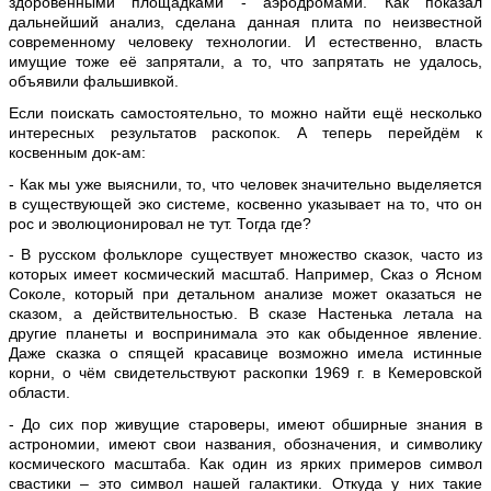
здоровенными площадками - аэродромами. Как показал
дальнейший анализ, сделана данная плита по неизвестной
современному человеку технологии. И естественно, власть
имущие тоже её запрятали, а то, что запрятать не удалось,
объявили фальшивкой.
Если поискать самостоятельно, то можно найти ещё несколько
интересных результатов раскопок. А теперь перейдём к
косвенным док-ам:
- Как мы уже выяснили, то, что человек значительно выделяется
в существующей эко системе, косвенно указывает на то, что он
рос и эволюционировал не тут. Тогда где?
- В русском фольклоре существует множество сказок, часто из
которых имеет космический масштаб. Например, Сказ о Ясном
Соколе, который при детальном анализе может оказаться не
сказом, а действительностью. В сказе Настенька летала на
другие планеты и воспринимала это как обыденное явление.
Даже сказка о спящей красавице возможно имела истинные
корни, о чём свидетельствуют раскопки 1969 г. в Кемеровской
области.
- До сих пор живущие староверы, имеют обширные знания в
астрономии, имеют свои названия, обозначения, и символику
космического масштаба. Как один из ярких примеров символ
свастики – это символ нашей галактики. Откуда у них такие