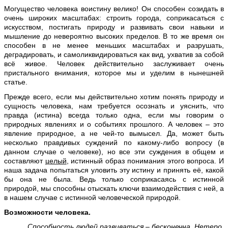
Могущество человека воистину велико! Он способен созидать в
очень широких масштабах: строить города, соприкасаться с
искусством, постигать природу и развивать свои навыки и
мышление до невероятно высоких пределов. В то же время он
способен в не менее меньших масштабах и разрушать,
деградировать, и самоликвидироваться как вид, ухватив за собой
всё живое. Человек действительно заслуживает очень
пристального внимания, которое мы и уделим в нынешней
статье.
Прежде всего, если мы действительно хотим понять природу и
сущность человека, нам требуется осознать и уяснить, что
правда (истина) всегда только одна, если мы говорим о
природных явлениях и о событиях прошлого. А человек – это
явление природное, а не чей-то вымысел. Да, может быть
несколько правдивых суждений по какому-либо вопросу (в
данном случае о человеке), но все эти суждения в общем и
составляют
целый
, истинный образ понимания этого вопроса. И
наша задача попытаться уловить эту истину и принять её, какой
бы она не была. Ведь только соприкасаясь с истинной
природой, мы способны отыскать ключи взаимодействия с ней, а
в нашем случае с истинной человеческой природой.
Возможности человека.
Способность людей развиваться – бесконечна. Нетеро.