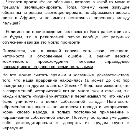
- Человек произошёл от обезьяны, которая в какой-то момент
“решила” эволюционировать. Тогда почему ныне живущие
обезьяны не решают эволюционировать, не сбрасывают шерсть
живя в Африке, и не имеют остаточных перепонок между
пальцев?
- Религиозное происхождение человека от Бога рассматривать
не будем, т.к. в религиозной лит-ре вообще нет разумных
объяснений как же это могло произойти.
Получается, что в каждой версии есть свои неясности,
неточности и откровенные ошибки, а значит
версию
космического происхождения человека справедливо
рассматривать на равне со всеми остальными
.
Но что можно считать прямым и косвенным доказательством
того, что наша прародина находилась (а может до сих пор
находится) на других планетах-Землях? Ведь нам известно, что
в современной исторической лит-ре много лжи и фальши, т.к.
каждый власть имущий уничтожал и переписывал то, что нельзя
было уничтожить в целях собственной выгоды. Неготового,
обременённого властью не интересует правда и исторические
корни своего народа, а только постоянное применение и
наращивание собственной власти. Поэтому, историки уже давно
себя дискредитировали и доверять их трудам глупо и
неразумно.