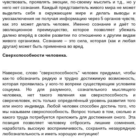
чувствовать, проявлять эмоции, по-своему мыслить и т.д., но у
него нет сознания. Каждый представитель живого мира не может
выделить себя в окружающем мире и делать выводы и
умозаключения не получая информацию через 5 органов чувств,
как это может делать человек. Именно сознание и даёт то
эволюционное преимущество, которое позволяет убежать
далеко вперёд в своём развитии по отношению к другим видам
живого организма. Сознание – это сила, которая (как и любая
другая) может быть применена во вред.
Сверхспособности человека.
Наверное, слово “сверхспособность” человек придумал, чтобы
как-то обозначить редкую и трудно достижимую возможность,
которая проявилась у кого-то вопреки существующим условиям
социума. Но для разумного, сознательного мыслящего
человека, нет такого явления как сверхспособность и
сверхчеловек, есть только определённый уровень развития того
или иного индивида. Любой человек способен достичь того, что
мы называем сверхспособность. Вопрос только в том, сколько и
какого труда потребуется приложить для достижения оного. Эта
позиция позволяет человеку отбросить лишние сомнения,
наработать высокую восприимчивость, сохранять незаурядную
любознательность и иметь хорошую интуицию!