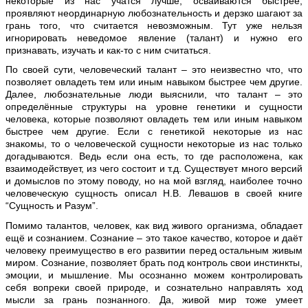
некоторые из нас учатся лучше, осваиваются быстрее,
проявляют неординарную любознательность и дерзко шагают за
грань того, что считается невозможным. Тут уже нельзя
игнорировать неведомое явление (талант) и нужно его
признавать, изучать и как-то с ним считаться.
По своей сути, человеческий талант – это неизвестно что, что
позволяет овладеть тем или иным навыком быстрее чем другие.
Далее, любознательные люди выяснили, что талант – это
определённые структуры на уровне генетики и сущности
человека, которые позволяют овладеть тем или иным навыком
быстрее чем другие. Если с генетикой некоторые из нас
знакомы, то о человеческой сущности некоторые из нас только
догадываются. Ведь если она есть, то где расположена, как
взаимодействует, из чего состоит и т.д. Существует много версий
и домыслов по этому поводу, но на мой взгляд, наиболее точно
человеческую сущность описал Н.В. Левашов в своей книге
“Сущность и Разум”.
Помимо талантов, человек, как вид живого организма, обладает
ещё и сознанием. Сознание – это такое качество, которое и даёт
человеку преимущество в его развитии перед остальным живым
миром. Сознание, позволяет брать под контроль свои инстинкты,
эмоции, и мышление. Мы осознанно можем контролировать
себя вопреки своей природе, и сознательно направлять ход
мысли за грань познанного. Да, живой мир тоже умеет