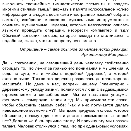
выполнять сложнейшие гимнастические элементы и владеть
многими стилями танца? держать в памяти колоссальное кол-во
информации и владеть десятками иностранных языков? собрать
самолёт, изобрести множество музыкальных инструментов и
сочинять музыкальные шедевры, которые невозможно описать
языком? проводить операции, изобрести компьютер и т.д.?
Обычный сельских человек, которые никогда не сталкивался с
подобным, скажет, что это попросту невозможно.
Отрицание – самое обычное из человеческих реакций.
Архитектор Матрицы.
Да, к сожалению, на сегодняшний день человеку свойственно
отрицать то, что лежит за гранью его понимания и мышления. А
ведь по сути, мы и живём в подобной “деревне”, о которой
сказано выше. Только эта деревня разрослась до планетарного
масштаба. Но даже у нас, вопреки нашему “планетарно -
деревенскому укладу жизни”, появляются люди с выдающимися
стремлениями и способностями. Мы их называем уникумы,
феномены, самородки, гении и т.д. Мы придумали эти слова,
чтобы объяснить самому себе: “как у них получается делать
невозможное возможным?!”. Мы даже придумали слово, которое
объясняет, почему один смог и достиг невозможного, а второй
нет? Должна же быть причина этому. И причину эту мы назвали
талант. Человек столкнулся с тем, что при одинаковых условиях,