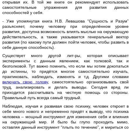
открывая их. В той же книге он рекомендует использовать
самостоятельные упражнения для развития данных
способностей у себя.
- Уже упомянутая книга Н.В. Левашова “Сущность и Разум”
разъясняет, почему человеку при определённом уровне
развития, доступна возможность влиять мыслью на окружающую
действительность, а также указывается генеральный вектор
развития (по какому пути должен пойти человек, чтобы развить в
себе данную способность).
Существует много другой лит-ры, которая описывает
эксперименты с данным явлением, как толковой, так и
безтолковой. Тут важно помнить, что если мы хотим докопаться
до истинны, то придётся многое самостоятельно изучать,
практиковать, наблюдать, изменять и т.д. Другими словами
включать свою голову
, самостоятельно организовывать свой
труд, анализировать и делать выводы. Сегодня вряд ли
приходится рассчитывать на честную помощь со стороны.
Правильный путь всегда самый трудный.
Наблюдая, изучая и развивая свою психику, человек откроет в
себе много нового и непременно придёт к выводу, что психика
человека – мощный инструмент для изменения себя и влияния
на окружающий мир. И было бы глупо проходить мимо,
оставляя данный инструмент “плыть по течению”, и мириться со