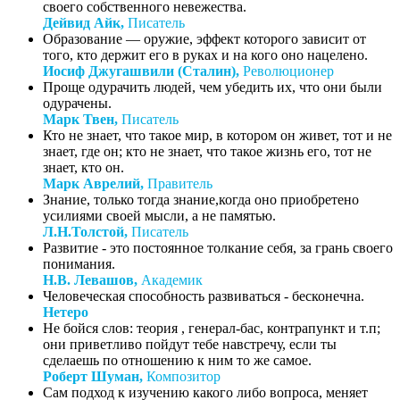
своего собственного невежества.
Дейвид Айк,
Писатель
Образование — оружие, эффект которого зависит от
того, кто держит его в руках и на кого оно нацелено.
Иосиф Джугашвили (Сталин),
Революционер
Проще одурачить людей, чем убедить их, что они были
одурачены.
Марк Твен,
Писатель
Кто не знает, что такое мир, в котором он живет, тот и не
знает, где он; кто не знает, что такое жизнь его, тот не
знает, кто он.
Марк Аврелий,
Правитель
Знание, только тогда знание,когда оно приобретено
усилиями своей мысли, а не памятью.
Л.Н.Толстой,
Писатель
Развитие - это постоянное толкание себя, за грань своего
понимания.
Н.В. Левашов,
Академик
Человеческая способность развиваться - бесконечна.
Нетеро
Не бойся слов: теория , генерал-бас, контрапункт и т.п;
они приветливо пойдут тебе навстречу, если ты
сделаешь по отношению к ним то же самое.
Роберт Шуман,
Композитор
Сам подход к изучению какого либо вопроса, меняет