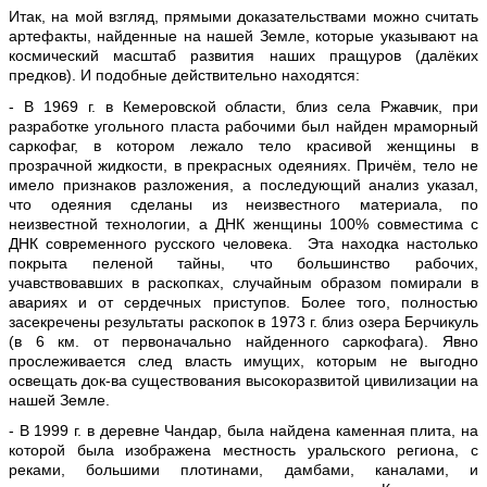
Итак, на мой взгляд, прямыми доказательствами можно считать
артефакты, найденные на нашей Земле, которые указывают на
космический масштаб развития наших пращуров (далёких
предков). И подобные действительно находятся:
- В 1969 г. в Кемеровской области, близ села Ржавчик, при
разработке угольного пласта рабочими был найден мраморный
саркофаг, в котором лежало тело красивой женщины в
прозрачной жидкости, в прекрасных одеяниях. Причём, тело не
имело признаков разложения, а последующий анализ указал,
что одеяния сделаны из неизвестного материала, по
неизвестной технологии, а ДНК женщины 100% совместима с
ДНК современного русского человека. Эта находка настолько
покрыта пеленой тайны, что большинство рабочих,
учавствовавших в раскопках, случайным образом помирали в
авариях и от сердечных приступов. Более того, полностью
засекречены результаты раскопок в 1973 г. близ озера Берчикуль
(в 6 км. от первоначально найденного саркофага). Явно
прослеживается след власть имущих, которым не выгодно
освещать док-ва существования высокоразвитой цивилизации на
нашей Земле.
- В 1999 г. в деревне Чандар, была найдена каменная плита, на
которой была изображена местность уральского региона, с
реками, большими плотинами, дамбами, каналами, и