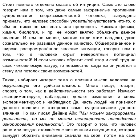
Стоит немного отдельно сказать об интуиции. Само это слово
говорит нам о том, что даже самые закоренелые противники
существования сверхвозможностей человека, вынуждены
признать, что человек способен уловить/почувствовать что-то, о
чём он никак не мог знать или предвидеть. Никакая физика,
химия, биология, и пр. не может внятно объяснить данное
явление. И тем не менее, многие люди этим владеют, даже
сознательно не развивая данное качество. Общепризнанное и
широко распространённое явление интуиции, говорит нам о
том, что в человеке скрыт невероятный потенциал
возможностей! И если человек обратит свой взор и свой труд на
свою человеческую натуру, то неизвестно, когда же он упрётся в
стену или потолок своих возможностей.
Также, набирает интерес тема о влиянии мысли человека на
окружающую его действительность. Много пишут, говорят,
спорят, о том, как в действительности это работает. Изучают,
экспериментируют, наблюдают, делают изменения и снова
экспериментируют, и наблюдают. Да, часть людей не признают
данного явления и отвергают само существование данного
влияния. Но как писал Дейвид Айк:
”Мы можем игнорировать
реальность, но мы не можем игнорировать последствия
игнорирования реальности”.
Это говорит о том, что человек
рано или поздно столкнётся с жизненными ситуациями, которые
вынудят обратить внимание сначала на себя, потом на своё