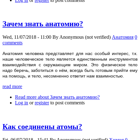
Log in
or
register
to post comments
Зачем знать анатомию?
Wed, 11/07/2018 - 11:00
By
Anonymous (not verified)
Анатомия
0
comments
Анатомия человека представляет для нас особый интерес, т.к.
наше человеческое тело является единственным инструментов
взаимодействия с окружающим миром. Это физическое тело
надо беречь, заботиться о нём, всегда быть готовым прийти ему
на помощь, и тело, несомненно ответит нам взаимностью.
read more
Read more
about Зачем знать анатомию?
Log in
or
register
to post comments
Как соединены атомы?
Fri, 06/07/2018 - 15:41
By
Anonymous (not verified)
Химия
0