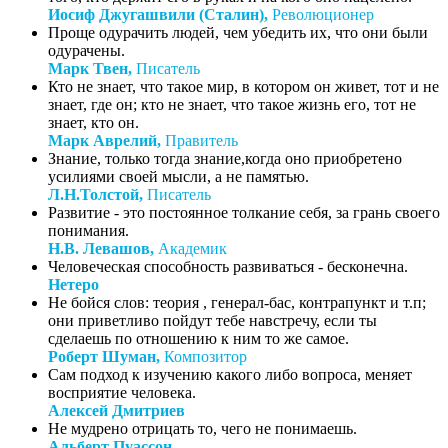
Иосиф Джугашвили (Сталин),
Революционер
Проще одурачить людей, чем убедить их, что они были
одурачены.
Марк Твен,
Писатель
Кто не знает, что такое мир, в котором он живет, тот и не
знает, где он; кто не знает, что такое жизнь его, тот не
знает, кто он.
Марк Аврелий,
Правитель
Знание, только тогда знание,когда оно приобретено
усилиями своей мысли, а не памятью.
Л.Н.Толстой,
Писатель
Развитие - это постоянное толкание себя, за грань своего
понимания.
Н.В. Левашов,
Академик
Человеческая способность развиваться - бесконечна.
Нетеро
Не бойся слов: теория , генерал-бас, контрапункт и т.п;
они приветливо пойдут тебе навстречу, если ты
сделаешь по отношению к ним то же самое.
Роберт Шуман,
Композитор
Сам подход к изучению какого либо вопроса, меняет
восприятие человека.
Алексей Дмитриев
Не мудрено отрицать то, чего не понимаешь.
Альберт Пуассон