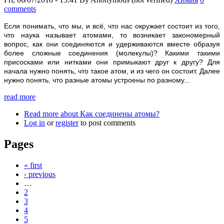
comments
Если понимать, что мы, и всё, что нас окружает состоит из того,
что наука называет атомами, то возникает закономерный
вопрос, как они соединяются и удерживаются вместе образуя
более сложные соединения (молекулы)? Какими такими
присосками или нитками они примыкают друг к другу? Для
начала нужно понять, что такое атом, и из чего он состоит. Далее
нужно понять, что разные атомы устроены по разному...
read more
Read more
about Как соединены атомы?
Log in
or
register
to post comments
Pages
« first
‹ previous
…
2
3
4
5