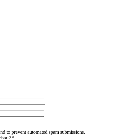
r and to prevent automated spam submissions.
 Уран?
*