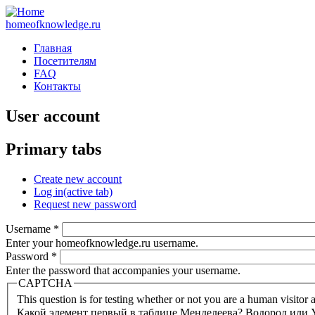
homeofknowledge.ru
Главная
Посетителям
FAQ
Контакты
User account
Primary tabs
Create new account
Log in
(active tab)
Request new password
Username
*
Enter your homeofknowledge.ru username.
Password
*
Enter the password that accompanies your username.
CAPTCHA
This question is for testing whether or not you are a human visito
Какой элемент первый в таблице Менделеева? Водород или