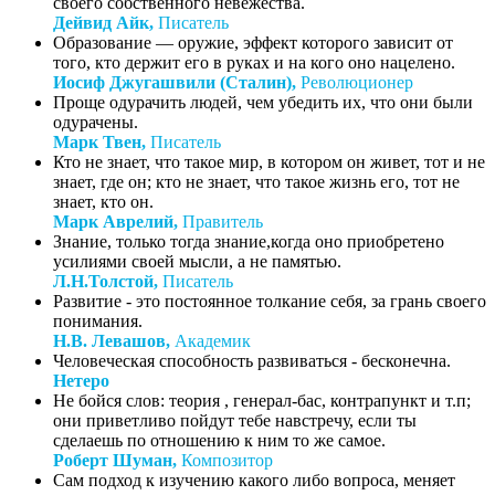
своего собственного невежества.
Дейвид Айк,
Писатель
Образование — оружие, эффект которого зависит от
того, кто держит его в руках и на кого оно нацелено.
Иосиф Джугашвили (Сталин),
Революционер
Проще одурачить людей, чем убедить их, что они были
одурачены.
Марк Твен,
Писатель
Кто не знает, что такое мир, в котором он живет, тот и не
знает, где он; кто не знает, что такое жизнь его, тот не
знает, кто он.
Марк Аврелий,
Правитель
Знание, только тогда знание,когда оно приобретено
усилиями своей мысли, а не памятью.
Л.Н.Толстой,
Писатель
Развитие - это постоянное толкание себя, за грань своего
понимания.
Н.В. Левашов,
Академик
Человеческая способность развиваться - бесконечна.
Нетеро
Не бойся слов: теория , генерал-бас, контрапункт и т.п;
они приветливо пойдут тебе навстречу, если ты
сделаешь по отношению к ним то же самое.
Роберт Шуман,
Композитор
Сам подход к изучению какого либо вопроса, меняет