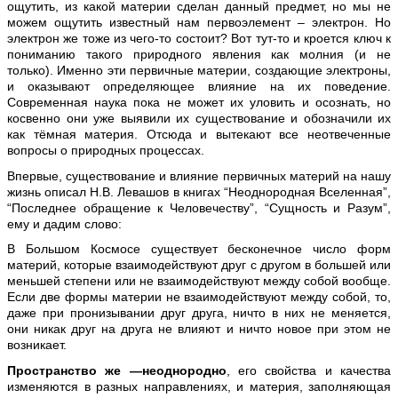
ощутить, из какой материи сделан данный предмет, но мы не
можем ощутить известный нам первоэлемент – электрон. Но
электрон же тоже из чего-то состоит? Вот тут-то и кроется ключ к
пониманию такого природного явления как молния (и не
только). Именно эти первичные материи, создающие электроны,
и оказывают определяющее влияние на их поведение.
Современная наука пока не может их уловить и осознать, но
косвенно они уже выявили их существование и обозначили их
как тёмная материя. Отсюда и вытекают все неотвеченные
вопросы о природных процессах.
Впервые, существование и влияние первичных материй на нашу
жизнь описал Н.В. Левашов в книгах “Неоднородная Вселенная”,
“Последнее обращение к Человечеству”, “Сущность и Разум”,
ему и дадим слово:
В Большом Космосе существует бесконечное число форм
материй, которые взаимодействуют друг с другом в большей или
меньшей степени или не взаимодействуют между собой вообще.
Если две формы материи не взаимодействуют между собой, то,
даже при пронизывании друг друга, ничто в них не меняется,
они никак друг на друга не влияют и ничто новое при этом не
возникает.
Пространство же —неоднородно
, его свойства и качества
изменяются в разных направлениях, и материя, заполняющая