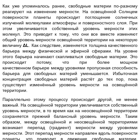
Как уже упоминалось ранее, свободные материи по-разному
реагируют на изменение мерности. На освещённой Солнцем
поверхности планеты происходит поглощение солнечных
излучений молекулами атмосферы и поверхностного слоя. При
этом увеличивается собственный уровень мерности этих
молекул. Это приводит к тому, что они все вместе изменяют
общий уровень мерности освещённой территории на некоторую
величину
ΔL
. Как следствие, изменяется толщина качественного
барьера между физической и эфирной сферами. На уровне
этого барьера начинают скапливаться свободные материи. Это
происходит потому, что при более мощном
качественном барьере между уровнями пропускная способность
барьера для свободных материй уменьшается. Избыточная
концентрация свободных материй растёт до тех пор, пока
существует изменённый уровень мерности на освещённой
территории.
Параллельно этому процессу происходит другой, не менее
важный. На освещённой территории увеличивается собственный
уровень мерности, в то время как на неосвещённой территории
сохраняется прежний балансный уровень мерности. Таким
образом, между освещённой и неосвещённой территориями
возникает перепад (градиент) мерности между уровнями
мерности. Этот перепад мерности направлен вдоль поверхности
планеты, что приводит в движение свободные материи,