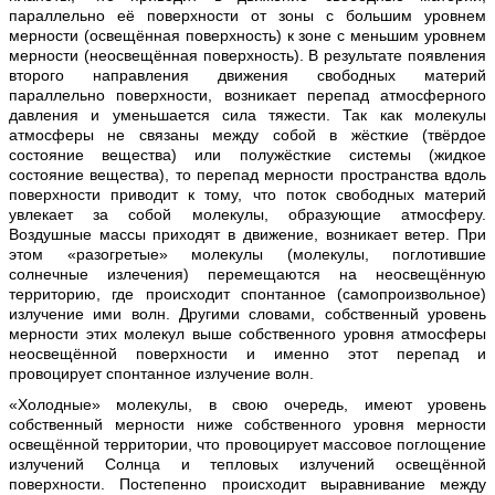
параллельно её поверхности от зоны с большим уровнем
мерности (освещённая поверхность) к зоне с меньшим уровнем
мерности (неосвещённая поверхность). В результате появления
второго направления движения свободных материй
параллельно поверхности, возникает перепад атмосферного
давления и уменьшается сила тяжести. Так как молекулы
атмосферы не связаны между собой в жёсткие (твёрдое
состояние вещества) или полужёсткие системы (жидкое
состояние вещества), то перепад мерности пространства вдоль
поверхности приводит к тому, что поток свободных материй
увлекает за собой молекулы, образующие атмосферу.
Воздушные массы приходят в движение, возникает ветер. При
этом «разогретые» молекулы (молекулы, поглотившие
солнечные излечения) перемещаются на неосвещённую
территорию, где происходит спонтанное (самопроизвольное)
излучение ими волн. Другими словами, собственный уровень
мерности этих молекул выше собственного уровня атмосферы
неосвещённой поверхности и именно этот перепад и
провоцирует спонтанное излучение волн.
«Холодные» молекулы, в свою очередь, имеют уровень
собственный мерности ниже собственного уровня мерности
освещённой территории, что провоцирует массовое поглощение
излучений Солнца и тепловых излучений освещённой
поверхности. Постепенно происходит выравнивание между