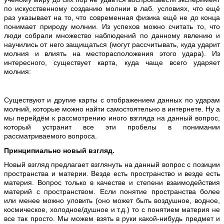
по искусственному созданию молнии в лаб. условиях, что ещё
раз указывает на то, что современная физика ещё не до конца
понимает природу молнии. Из успехов можно считать то, что
люди собрали множество наблюдений по данному явлению и
научились от него защищаться (могут рассчитывать, куда ударит
молния и влиять на месторасположения этого удара). Из
интересного, существует карта, куда чаще всего ударяет
молния:
Существуют и другие карты с отображением данных по ударам
молний, которые можно найти самостоятельно в интернете. Ну а
мы перейдём к рассмотрению иного взгляда на данный вопрос,
который устранит все эти пробелы в понимании
рассматриваемого вопроса.
Принципиально новый взгляд.
Новый взгляд предлагает взглянуть на данный вопрос с позиции
пространства и материи. Везде есть пространство и везде есть
материя. Вопрос только в качестве и степени взаимодействия
материй с пространством. Если понятие пространства более
или менее можно уловить (оно может быть воздушное, водное,
космическое, холодное/душное и т.д.) то с понятием материя не
все так просто. Мы можем взять в руки какой-нибудь предмет и