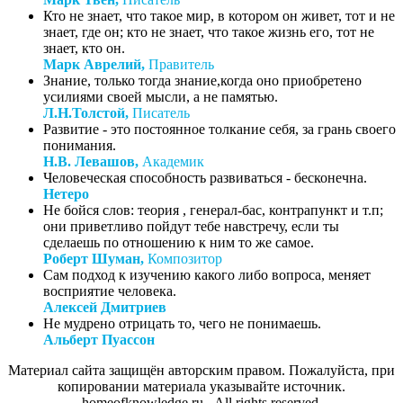
Кто не знает, что такое мир, в котором он живет, тот и не
знает, где он; кто не знает, что такое жизнь его, тот не
знает, кто он.
Марк Аврелий,
Правитель
Знание, только тогда знание,когда оно приобретено
усилиями своей мысли, а не памятью.
Л.Н.Толстой,
Писатель
Развитие - это постоянное толкание себя, за грань своего
понимания.
Н.В. Левашов,
Академик
Человеческая способность развиваться - бесконечна.
Нетеро
Не бойся слов: теория , генерал-бас, контрапункт и т.п;
они приветливо пойдут тебе навстречу, если ты
сделаешь по отношению к ним то же самое.
Роберт Шуман,
Композитор
Сам подход к изучению какого либо вопроса, меняет
восприятие человека.
Алексей Дмитриев
Не мудрено отрицать то, чего не понимаешь.
Альберт Пуассон
Материал сайта защищён авторским правом. Пожалуйста, при
копировании материала указывайте источник.
homeofknowledge.ru. All rights reserved.