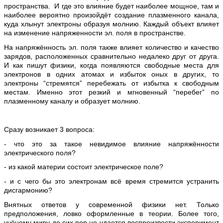
пространства. И где это влияние будет наиболее мощное, там и
наиболее вероятно произойдёт создание плазменного канала,
куда хлынут электроны образуя молнию. Каждый объект влияет
на изменение напряженности эл. поля в пространстве.
На напряжённость эл. поля также влияет количество и качество
зарядов, расположенных сравнительно недалеко друг от друга.
И как пишут физики, когда появляются свободные места для
электронов в одних атомах и избыток оных в других, то
электроны “стремятся” перебежать от избытка к свободным
местам. Именно этот резкий и мгновенный “перебег” по
плазменному каналу и образует молнию.
Сразу возникает 3 вопроса:
- что это за такое невидимое влияние напряжённости
электрического поля?
- из какой материи состоит электрическое поле?
- и с чего бы это электронам всё время стремится устранить
дисгармонию?
Внятных ответов у современной физики нет. Только
предположения, ловко оформленные в теории. Более того,
учёному миру до сих пор не удается воспроизвести эксперимент