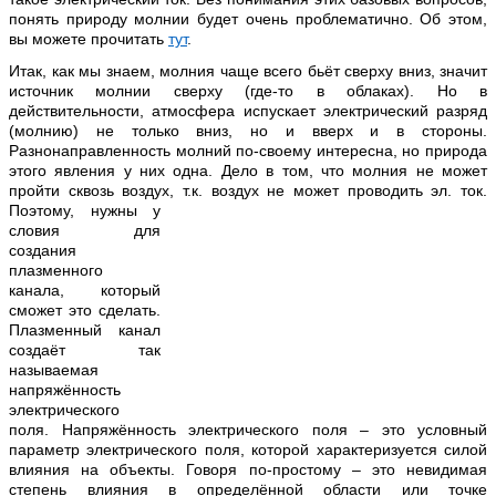
понять природу молнии будет очень проблематично. Об этом,
вы можете прочитать
тут
.
Итак, как мы знаем, молния чаще всего бьёт сверху вниз, значит
источник молнии сверху (где-то в облаках). Но в
действительности, атмосфера испускает электрический разряд
(молнию) не только вниз, но и вверх и в стороны.
Разнонаправленность молний по-своему интересна, но природа
этого явления у них одна. Дело в том, что молния не может
пройти сквозь воздух, т.к. воздух не может проводить эл. ток.
Поэтому, нужны у
словия для
создания
плазменного
канала, который
сможет это сделать.
Плазменный канал
создаёт так
называемая
напряжённость
электрического
поля. Напряжённость электрического поля – это условный
параметр электрического поля
,
которой характеризуется силой
влияния на объекты. Говоря по-простому – это невидимая
степень влияния в определённой области или точке