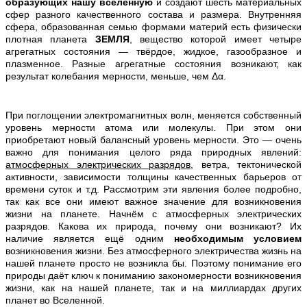
образующих нашу вселенную
и создают шесть материальных
сфер разного качественного состава и размера. Внутренняя
сфера, образованная семью формами материй есть физически
плотная планета
ЗЕМЛЯ
, вещество которой имеет четыре
агрегатных состояния — твёрдое, жидкое, газообразное и
плазменное. Разные агрегатные состояния возникают, как
результат колебания мерности, меньше, чем Δα.
При поглощении электромагнитных волн, меняется собственный
уровень мерности атома или молекулы. При этом они
приобретают новый балансный уровень мерности. Это — очень
важно для понимания целого ряда природных явлений:
атмосферных электрических разрядов
, ветра, тектонической
активности, зависимости толщины качественных барьеров от
времени суток и т.д. Рассмотрим эти явления более подробно,
так как все они имеют важное значение для возникновения
жизни на планете. Начнём с атмосферных электрических
разрядов. Какова их природа, почему они возникают? Их
наличие является ещё одним
необходимым условием
возникновения жизни. Без атмосферного электричества жизнь на
нашей планете просто не возникла бы. Поэтому понимание его
природы даёт ключ к пониманию закономерности возникновения
жизни, как на нашей планете, так и на миллиардах других
планет во Вселенной.