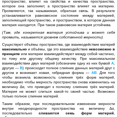
пространство, влияет на свойства и качества пространства,
которое она заполняет, а пространство влияет на материю.
Проявляется, так называемая, обратная связь. В результате
устанавливается равновесное состояние между материей,
заполняющей пространство, и пространством, в котором данная
материя находится. При таком равновесии материя устойчива.
(Там, где конкретная материя устойчива и может себя
проявить, называется уровнем собственной мерности).
Существуют объёмы пространства, где взаимодействие материй
максимально
и объёмы, где это взаимодействие
невозможно в
принципе
или материи взаимодействуют между собой частично,
по тому или другому общему качеству.
При максимальном
взаимодействии двух материй (обозначим одну из них буквой
А
,
другую —
В
)
происходит полное слияние данных материй друг с
другом и возникает новая, гибридная форма
—
АВ
.
Для того
чтобы возникла возможность слияния трёх форм материй,
необходимо чтобы мерность пространства снова изменилась на
величину Δα,
что приводит к полному слиянию трёх материй.
Материя не может
слиться какой-то своей частью. Возможно
только полное слияние
материй.
Таким образом, при последовательном изменении мерности
внутри неоднородности пространства на величину Δα,
последовательно
сливаются семь форм материй
,