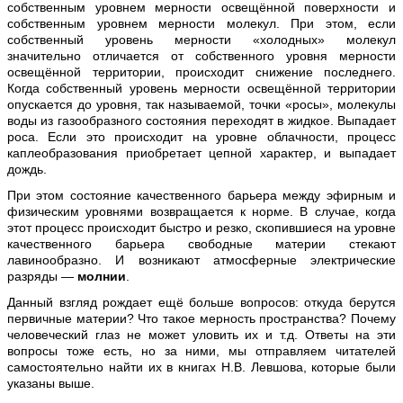
собственным уровнем мерности освещённой поверхности и
собственным уровнем мерности молекул. При этом, если
собственный уровень мерности «холодных» молекул
значительно отличается от собственного уровня мерности
освещённой территории, происходит снижение последнего.
Когда собственный уровень мерности освещённой территории
опускается до уровня, так называемой, точки «росы», молекулы
воды из газообразного состояния переходят в жидкое. Выпадает
роса. Если это происходит на уровне облачности, процесс
каплеобразования приобретает цепной характер, и выпадает
дождь.
При этом состояние качественного барьера между эфирным и
физическим уровнями возвращается к норме. В случае, когда
этот процесс происходит быстро и резко, скопившиеся на уровне
качественного барьера свободные материи стекают
лавинообразно. И возникают атмосферные электрические
разряды —
молнии
.
Данный взгляд рождает ещё больше вопросов: откуда берутся
первичные материи? Что такое мерность пространства? Почему
человеческий глаз не может уловить их и т.д. Ответы на эти
вопросы тоже есть, но за ними, мы отправляем читателей
самостоятельно найти их в книгах Н.В. Левшова, которые были
указаны выше.