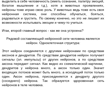
выделить в себе человечность (иметь сознание, палитру эмоций,
богатое мышление и т.д.), хотя в животных проявлениях,
нейроны тоже играю свою роль. У животных ведь тоже есть своя
нейронная система, они способны обучаться, бояться,
радоваться и грустить. По своему конечно, но это не лишает их
возможности испытывать эмоции и чему-то учиться.
Итак, второй главный вопрос - как же она устроена?
Рядовой составляющей нейронной сети человека является
нейрон. Одноклеточная структура:
Этот нейрон соединяется с другими нейронами по средствам
аксонов и дендритов. По средствам дендритов нейрон получает
сигналы (эл. импульсы) от других нейронов, а по средствам
аксона передает сигнал. Как видно из схематической картинки,
дендритов у нейрона много, а аксон только один. Значит
входящих потоков может быть много, а исходящий поток только
один. Аксон нейрона, присоединяется к дендриту другого
(соседнего) нейрона. Так образуется здоровенная сеть
нейронов в теле человека.