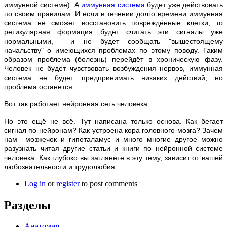
иммунной системе). А
иммунная система
будет уже действовать
по своим правилам. И если в течении долго времени иммунная
система не сможет восстановить повреждённые клетки, то
ретикулярная формация будет считать эти сигналы уже
нормальными, и не будет сообщать "вышестоящему
начальству" о имеющихся проблемах по этому поводу. Таким
образом проблема (болезнь) перейдёт в хроническую фазу.
Человек не будет чувствовать возбуждения нервов, иммунная
система не будет предпринимать никаких действий, но
проблема останется.
Вот так работает нейронная сеть человека.
Но это ещё не всё. Тут написана только основа. Как бегает
сигнал по нейронам? Как устроена кора головного мозга? Зачем
нам мозжечок и гипоталамус и много многие другое можно
разузнать читая другие статьи и книги по нейронной системе
человека. Как глубоко вы заглянете в эту тему, зависит от вашей
любознательности и трудолюбия.
Log in
or
register
to post comments
Разделы
Анатомия