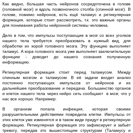
Как видно, большая часть нейронов сосредоточена в голове
(головной мозг) и вдоль позвоночного столба (спинной мозг). В
голове, помимо нейронов, есть ещё таламус и ретикулярная
формация, которые стоит рассмотреть, т.к. это важные органы
для понимания работы нейронной системы человека.
Дело в том, что импульсы поступающие в мозг со всех уголков
нашего тела требуется преобразовать в нужный вид, для
обработки их корой головного мозга. Эту функцию выполняет
таламус. А кора головного мозга уже выполняет заключительную
функцию - доводит до нашего сознания полученную
информацию.
Ретикулярная формация стоит перед таламусом. Между
спинным мозгом и таламусом. В её задачи входит анализ
постоянно поступающих импульсов от нейронов и их
дальнейшее преобразование и передача. Большинство органов
и клеток нашего тела через нейро сеть сообщают в мозг, что у
нас все хорошо. Например:
В организм попала инфекция, которая своими
разрушительными действиями повредила клетки. Импульсы от
этих клеток уже изменятся и в таком виде придут в ретикулярную
формацию. Ретикулярная формация это зафиксирует и забьёт
тревогу, передав это вышестоящим структурам (Таламусу и