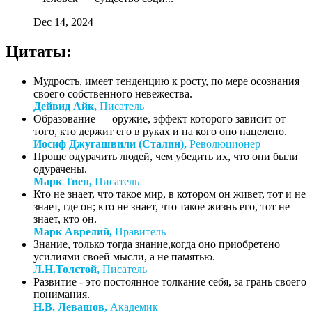
Dec 14, 2024
Цитаты:
Мудрость, имеет тенденцию к росту, по мере осознания
своего собственного невежества.
Дейвид Айк,
Писатель
Образование — оружие, эффект которого зависит от
того, кто держит его в руках и на кого оно нацелено.
Иосиф Джугашвили (Сталин),
Революционер
Проще одурачить людей, чем убедить их, что они были
одурачены.
Марк Твен,
Писатель
Кто не знает, что такое мир, в котором он живет, тот и не
знает, где он; кто не знает, что такое жизнь его, тот не
знает, кто он.
Марк Аврелий,
Правитель
Знание, только тогда знание,когда оно приобретено
усилиями своей мысли, а не памятью.
Л.Н.Толстой,
Писатель
Развитие - это постоянное толкание себя, за грань своего
понимания.
Н.В. Левашов,
Академик