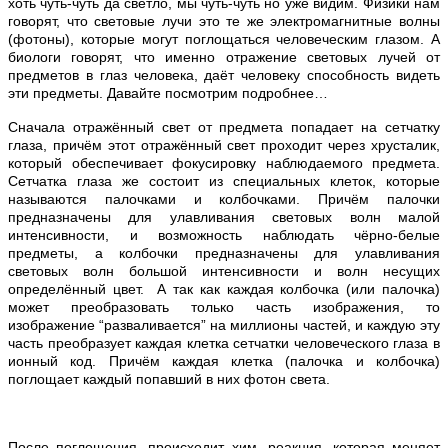
хоть чуть-чуть да светло, мы чуть-чуть но уже видим. Физики нам
говорят, что световые лучи это те же электромагнитные волны
(фотоны), которые могут поглощаться человеческим глазом. А
биологи говорят, что именно отражение световых лучей от
предметов в глаз человека, даёт человеку способность видеть
эти предметы. Давайте посмотрим подробнее…
Сначала отражённый свет от предмета попадает на сетчатку
глаза, причём этот отражённый свет проходит через хрусталик,
который обеспечивает фокусировку наблюдаемого предмета.
Сетчатка глаза же состоит из специальных клеток, которые
называются палочками и колбочками. Причём палочки
предназначены для улавливания световых волн малой
интенсивности, и возможность наблюдать чёрно-белые
предметы, а колбочки предназначены для улавливания
световых волн большой интенсивности и волн несущих
определённый цвет. А так как каждая колбочка (или палочка)
может преобразовать только часть изображения, то
изображение “разваливается” на миллионы частей, и каждую эту
часть преобразует каждая клетка сетчатки человеческого глаза в
ионный код. Причём каждая клетка (палочка и колбочка)
поглощает каждый попавший в них фотон света.
После поглощения, происходит хим. реакция, которая меняет