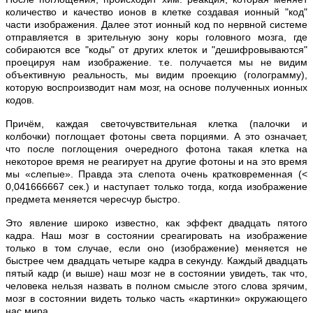
количество и качество ионов в клетке создавая ионный "код"
части изображения. Далее этот ионный код по нервной системе
отправляется в зрительную зону коры головного мозга, где
собираются все "коды" от других клеток и "дешифровываются"
проецируя нам изображение. т.е. получается мы не видим
объективную реальность, мы видим проекцию (голограмму),
которую воспроизводит нам мозг, на основе полученных ионных
кодов.
Причём, каждая светочувствительная клетка (палочки и
колбочки) поглощает фотоны света порциями. А это означает,
что после поглощения очередного фотона такая клетка на
некоторое время не реагирует на другие фотоны и на это время
мы «слепые». Правда эта слепота очень кратковременная (<
0,041666667 сек.) и наступает только тогда, когда изображение
предмета меняется чересчур быстро.
Это явление широко известно, как эффект двадцать пятого
кадра. Наш мозг в состоянии среагировать на изображение
только в том случае, если оно (изображение) меняется не
быстрее чем двадцать четыре кадра в секунду. Каждый двадцать
пятый кадр (и выше) наш мозг не в состоянии увидеть, так что,
человека нельзя назвать в полном смысле этого слова зрячим,
мозг в состоянии видеть только часть «картинки» окружающего
нас мира.