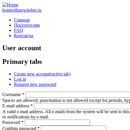
homeofknowledge.ru
Главная
Посетителям
FAQ
Контакты
User account
Primary tabs
Create new account
(active tab)
Log in
Request new password
Username
*
Spaces are allowed; punctuation is not allowed except for periods, h
E-mail address
*
A valid e-mail address. All e-mails from the system will be sent to th
or notifications by e-mail.
Password
*
Confirm password
*