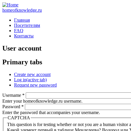
homeofknowledge.ru
Главная
Посетителям
FAQ
Контакты
User account
Primary tabs
Create new account
Log in
(active tab)
Request new password
Username
*
Enter your homeofknowledge.ru username.
Password
*
Enter the password that accompanies your username.
CAPTCHA
This question is for testing whether or not you are a human visito
Какой элемент первый в таблице Менделеева? Водород или