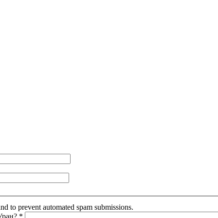
r and to prevent automated spam submissions.
 Уран?
*