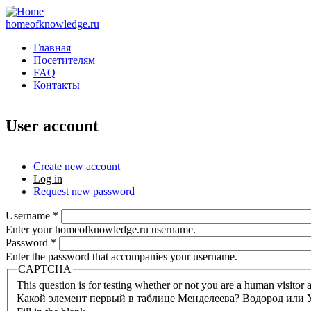
homeofknowledge.ru
Главная
Посетителям
FAQ
Контакты
User account
Create new account
Log in
(active tab)
Primary tabs
Request new password
Username
*
Enter your homeofknowledge.ru username.
Password
*
Enter the password that accompanies your username.
CAPTCHA
This question is for testing whether or not you are a human visito
Какой элемент первый в таблице Менделеева? Водород или