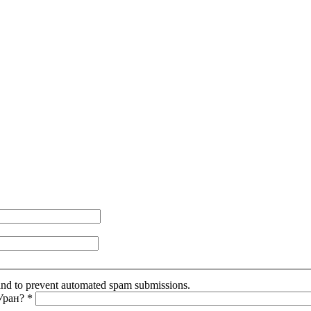
r and to prevent automated spam submissions.
 Уран?
*