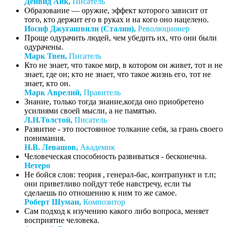
Дейвид Айк,
Писатель
Образование — оружие, эффект которого зависит от
того, кто держит его в руках и на кого оно нацелено.
Иосиф Джугашвили (Сталин),
Революционер
Проще одурачить людей, чем убедить их, что они были
одурачены.
Марк Твен,
Писатель
Кто не знает, что такое мир, в котором он живет, тот и не
знает, где он; кто не знает, что такое жизнь его, тот не
знает, кто он.
Марк Аврелий,
Правитель
Знание, только тогда знание,когда оно приобретено
усилиями своей мысли, а не памятью.
Л.Н.Толстой,
Писатель
Развитие - это постоянное толкание себя, за грань своего
понимания.
Н.В. Левашов,
Академик
Человеческая способность развиваться - бесконечна.
Нетеро
Не бойся слов: теория , генерал-бас, контрапункт и т.п;
они приветливо пойдут тебе навстречу, если ты
сделаешь по отношению к ним то же самое.
Роберт Шуман,
Композитор
Сам подход к изучению какого либо вопроса, меняет
восприятие человека.