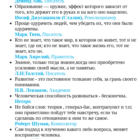
Дейвид Айк,
Писатель
Образование — оружие, эффект которого зависит от
того, кто держит его в руках и на кого оно нацелено.
Иосиф Джугашвили (Сталин),
Революционер
Проще одурачить людей, чем убедить их, что они были
одурачены.
Марк Твен,
Писатель
Кто не знает, что такое мир, в котором он живет, тот и не
знает, где он; кто не знает, что такое жизнь его, тот не
знает, кто он.
Марк Аврелий,
Правитель
Знание, только тогда знание,когда оно приобретено
усилиями своей мысли, а не памятью.
Л.Н.Толстой,
Писатель
Развитие - это постоянное толкание себя, за грань своего
понимания.
Н.В. Левашов,
Академик
Человеческая способность развиваться - бесконечна.
Нетеро
Не бойся слов: теория , генерал-бас, контрапункт и т.п;
они приветливо пойдут тебе навстречу, если ты
сделаешь по отношению к ним то же самое.
Роберт Шуман,
Композитор
Сам подход к изучению какого либо вопроса, меняет
восприятие человека.