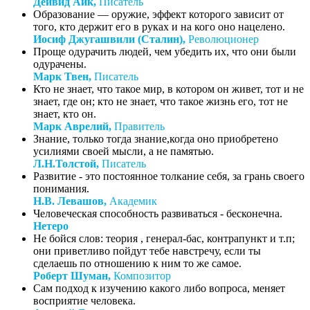
Дейвид Айк,
Писатель
Образование — оружие, эффект которого зависит от
того, кто держит его в руках и на кого оно нацелено.
Иосиф Джугашвили (Сталин),
Революционер
Проще одурачить людей, чем убедить их, что они были
одурачены.
Марк Твен,
Писатель
Кто не знает, что такое мир, в котором он живет, тот и не
знает, где он; кто не знает, что такое жизнь его, тот не
знает, кто он.
Марк Аврелий,
Правитель
Знание, только тогда знание,когда оно приобретено
усилиями своей мысли, а не памятью.
Л.Н.Толстой,
Писатель
Развитие - это постоянное толкание себя, за грань своего
понимания.
Н.В. Левашов,
Академик
Человеческая способность развиваться - бесконечна.
Нетеро
Не бойся слов: теория , генерал-бас, контрапункт и т.п;
они приветливо пойдут тебе навстречу, если ты
сделаешь по отношению к ним то же самое.
Роберт Шуман,
Композитор
Сам подход к изучению какого либо вопроса, меняет
восприятие человека.