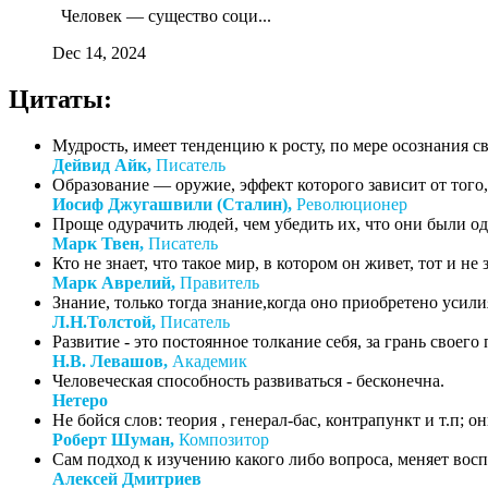
Человек — существо соци...
Dec 14, 2024
Цитаты:
Мудрость, имеет тенденцию к росту, по мере осознания с
Дейвид Айк,
Писатель
Образование — оружие, эффект которого зависит от того, 
Иосиф Джугашвили (Сталин),
Революционер
Проще одурачить людей, чем убедить их, что они были о
Марк Твен,
Писатель
Кто не знает, что такое мир, в котором он живет, тот и не зн
Марк Аврелий,
Правитель
Знание, только тогда знание,когда оно приобретено усил
Л.Н.Толстой,
Писатель
Развитие - это постоянное толкание себя, за грань своего
Н.В. Левашов,
Академик
Человеческая способность развиваться - бесконечна.
Нетеро
Не бойся слов: теория , генерал-бас, контрапункт и т.п;
Роберт Шуман,
Композитор
Сам подход к изучению какого либо вопроса, меняет восп
Алексей Дмитриев