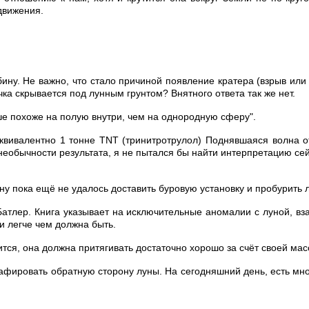
движения.
ину. Не важно, что стало причиной появление кратера (взрыв или 
а скрывается под лунным грунтом? Внятного ответа так же нет.
ше похоже на полую внутри, чем на однородную сферу".
квивалентно 1 тонне TNT (тринитротрулол) Поднявшаяся волна от 
бычности результата, я не пытался бы найти интерпретацию сейчас
у пока ещё не удалось доставить буровую установку и пробурить лу
 Батлер. Книга указывает на исключительные аномалии с луной, вз
и легче чем должна быть.
дится, она должна притягивать достаточно хорошо за счёт своей ма
фировать обратную сторону луны. На сегодняшний день, есть мног