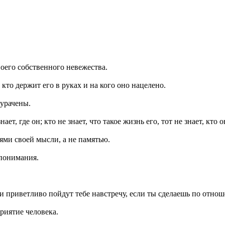
воего собственного невежества.
кто держит его в руках и на кого оно нацелено.
дурачены.
ает, где он; кто не знает, что такое жизнь его, тот не знает, кто о
иями своей мысли, а не памятью.
 понимания.
 они приветливо пойдут тебе навстречу, если ты сделаешь по отно
риятие человека.