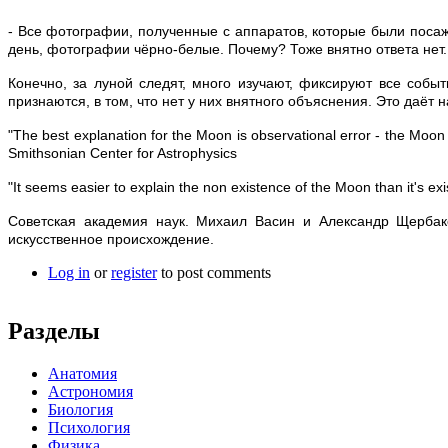
- Все фотографии, полученные с аппаратов, которые были поса
день, фотографии чёрно-белые. Почему? Тоже внятно ответа нет.
Конечно, за луной следят, много изучают, фиксируют все собы
признаются, в том, что нет у них внятного объяснения. Это даёт н
"The best explanation for the Moon is observational error - the M
Smithsonian Center for Astrophysics
"It seems easier to explain the non existence of the Moon than it's 
Советская академия наук. Михаил Васин и Александр Щербако
искусственное происхождение.
Log in
or
register
to post comments
Разделы
Анатомия
Астрономия
Биология
Психология
Физика