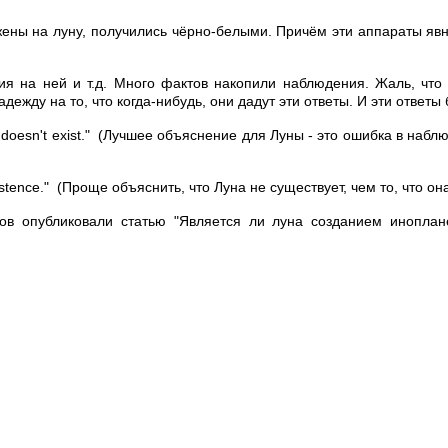
жены на луну, получились чёрно-белыми. Причём эти аппараты яв
тия на ней и т.д. Много фактов накопили наблюдения. Жаль, что
адежду на то, что когда-нибудь, они дадут эти ответы. И эти ответ
oon doesn't exist." (Лучшее объяснение для Луны - это ошибка в наблю
existence." (Проще объяснить, что Луна не существует, чем то, что она
в опубликовали статью "Является ли луна созданием иноплане