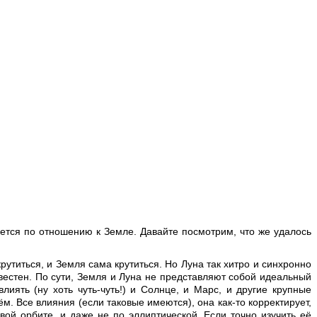
ается по отношению к Земле. Давайте посмотрим, что же удалось
рутиться, и Земля сама крутиться. Но Луна так хитро и синхронно
звестен. По сути, Земля и Луна не представляют собой идеальный
иять (ну хоть чуть-чуть!) и Солнце, и Марс, и другие крупные
м. Все влияния (если таковые имеются), она как-то корректирует,
ой орбите, и даже не по эллиптической. Если точно изучить её