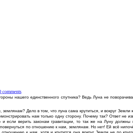
0 comments
 стороны нашего единственного спутника? Ведь Луна не поворачив
 землянам? Дело в том, что луна сама крутиться, и вокруг Земли к
емонстрировать нам только одну сторону. Почему так? Ответ не и
 если верить законам гравитации, то так же на Луну должны вл
повернуться по отношению к нам, землянам. Но нет! Ей всё нипочё
ношению к нам, хотя и крутится она вокруг Земли не по кругов