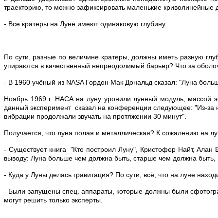
траекторию, то можно зафиксировать маленькие криволинейные 
- Все кратеры на Луне имеют одинаковую глубину.
По сути, разные по величине кратеры, должны иметь разную глуб
упираются в качественный непреодолимый барьер? Что за оболочк
- В 1960 учёный из NASA Гордон Мак Дональд сказал: "Луна боль
Ноябрь 1969 г. НАСА на луну уронили лунный модуль, массой э
данный эксперимент сказал на конференции следующее: "Из-за нео
вибрации продолжали звучать на протяжении 30 минут".
Получается, что луна полая и металлическая? К сожалению на лун
- Существует книга "Кто построил Луну", Кристофер Найт, Алан
выводу: Луна больше чем должна быть, старше чем должна быть, 
- Куда у Луны делась гравитация? По сути, всё, что на луне нахо
- Были запущены спец. аппараты, которые должны были сфотогра
могут решить только эксперты.