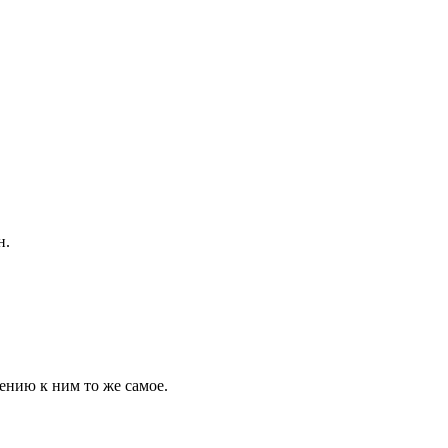
н.
шению к ним то же самое.