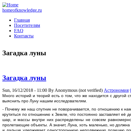
homeofknowledge.ru
Главная
Посетителям
FAQ
Контакты
Загадка луны
Загадка луны
Sun, 16/12/2018 - 11:00
By
Anonymous (not verified)
Астрономия
М
ного историй и теорий есть о том, что же находится с другой
выяснить про Луну нашим исследователям.
- Почему же наш спутник не поворачивается, по отношению к нам,
крутиться по отношению к Земле, что постоянно заставляет её д
шар, и массы внутри них распределены не совсем равномерно и
пролетающие объекты. А значит, Луна, хоть маленько, но должна 
и дальше удерживает одностороннюю неподвижную позицию по от