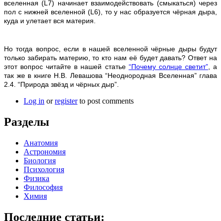
вселенная (
L
7) начинает взаимодействовать (смыкаться) через
пол с нижней вселенной (
L
6), то у нас образуется чёрная дыра,
куда и улетает вся материя.
Но тогда вопрос, если в нашей вселенной чёрные дыры будут
только забирать материю, то кто нам её будет давать? Ответ на
этот вопрос читайте в нашей статье
“Почему солнце светит”
, а
так же в книге Н.В. Левашова “Неоднородная Вселенная” глава
2.4. “Природа звёзд и чёрных дыр”.
Log in
or
register
to post comments
Разделы
Анатомия
Астрономия
Биология
Психология
Физика
Философия
Химия
Последние статьи: