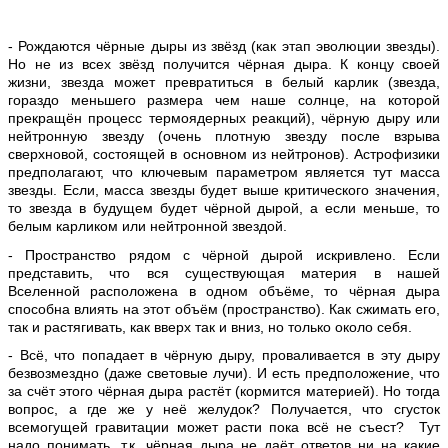
- Рождаются чёрные дыры из звёзд (как этап эволюции звезды).
Но не из всех звёзд получится чёрная дыра. К концу своей
жизни, звезда может превратиться в белый карлик (звезда,
гораздо меньшего размера чем наше солнце, на которой
прекращён процесс термоядерных реакций), чёрную дыру или
нейтронную звезду (очень плотную звезду после взрыва
сверхновой, состоящей в основном из нейтронов). Астрофизики
предполагают, что ключевым параметром является тут масса
звезды. Если, масса звезды будет выше критического значения,
то звезда в будущем будет чёрной дырой, а если меньше, то
белым карликом или нейтронной звездой.
- Пространство рядом с чёрной дырой искривлено. Если
представить, что вся существующая материя в нашей
Вселенной расположена в одном объёме, то чёрная дыра
способна влиять на этот объём (пространство). Как сжимать его,
так и растягивать, как вверх так и вниз, но только около себя.
- Всё, что попадает в чёрную дыру, проваливается в эту дыру
безвозмездно (даже световые лучи). И есть предположение, что
за счёт этого чёрная дыра растёт (кормится материей). Но тогда
вопрос, а где же у неё желудок? Получается, что сгусток
всемогущей гравитации может расти пока всё не съест? Тут
надо понимать, т.к. чёрная дыра не даёт ответов ни на какие