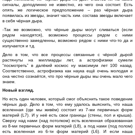
сигналы, доподлинно не известно, из чего она состоит. Есть
опять же логическое предположение – раз чёрная дыра
появилась из звезды, значит часть хим. состава звезды включает
в себя чёрная дыра.
-Так же возможно, что чёрные дыры могут сливаться (если
рядом находятся), возможно процессы рядом с ними
существенно замедленны, возможно рядом с ними что-то да и
излучается и т.д.
Дело в том, что все процессы связанные с чёрной дырой
растянуты на миллиарды лет, а астрофизики сумели
“посмотреть” в далёкий космос ну максимум лет 100 назад.
Соответственно, астрофизика как наука ещё очень молодая и
она честно сознаётся, что про чёрные дыры мы очень мало чего
знаем.
Новый взгляд.
Но есть один человек, который смог объяснить такое поведение
чёрных дыр. Дело в том, что ему удалось выяснить, что наша
вселенная (где мы живём) состоит из 7-ми первичных форм
материй (
L
7). И у неё есть свои границы (стены, пол и крыша).
Сверху над нами (над потолком) есть вселенная образованная
из 8-ми первичных форм материй (
L
8), а под нами (под полом)
есть вселенная из 6-ти форм материй (
L
6). И если наша