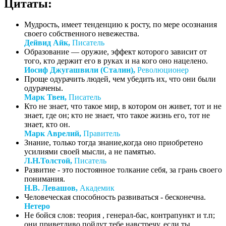
Цитаты:
Мудрость, имеет тенденцию к росту, по мере осознания
своего собственного невежества.
Дейвид Айк,
Писатель
Образование — оружие, эффект которого зависит от
того, кто держит его в руках и на кого оно нацелено.
Иосиф Джугашвили (Сталин),
Революционер
Проще одурачить людей, чем убедить их, что они были
одурачены.
Марк Твен,
Писатель
Кто не знает, что такое мир, в котором он живет, тот и не
знает, где он; кто не знает, что такое жизнь его, тот не
знает, кто он.
Марк Аврелий,
Правитель
Знание, только тогда знание,когда оно приобретено
усилиями своей мысли, а не памятью.
Л.Н.Толстой,
Писатель
Развитие - это постоянное толкание себя, за грань своего
понимания.
Н.В. Левашов,
Академик
Человеческая способность развиваться - бесконечна.
Нетеро
Не бойся слов: теория , генерал-бас, контрапункт и т.п;
они приветливо пойдут тебе навстречу, если ты