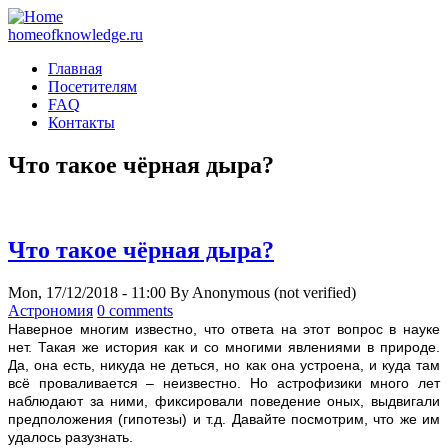
homeofknowledge.ru
Главная
Посетителям
FAQ
Контакты
Что такое чёрная дыра?
Что такое чёрная дыра?
Mon, 17/12/2018 - 11:00
By
Anonymous (not verified)
Астрономия
0 comments
Н
аверное многим известно, что ответа на этот вопрос в науке
нет. Такая же история как и со многими явлениями в природе.
Да, она есть, никуда не деться, но как она устроена, и куда там
всё проваливается – неизвестно. Но астрофизики много лет
наблюдают за ними, фиксировали поведение оных, выдвигали
предположения (гипотезы) и т.д. Давайте посмотрим, что же им
удалось разузнать.