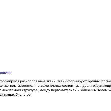
mments
тки формируют разнообразные ткани, ткани формируют органы, орг
ак же нам известно, что сама клетка состоит из ядра и окружающе
 промежуточная структура, между первоматерией и конечным телом 
ура наших биологов.