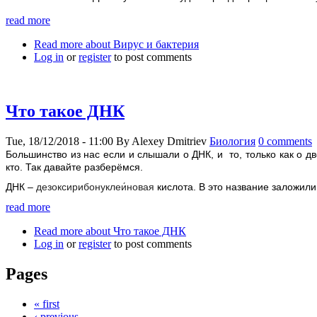
read more
Read more
about Вирус и бактерия
Log in
or
register
to post comments
Что такое ДНК
Tue, 18/12/2018 - 11:00
By
Alexey Dmitriev
Биология
0 comments
Большинство из нас если и слышали о ДНК, и то, только как о дв
кто. Так давайте разберёмся.
ДНК –
дезоксирибонуклеи́новая
кислота. В это название заложили
read more
Read more
about Что такое ДНК
Log in
or
register
to post comments
Pages
« first
‹ previous