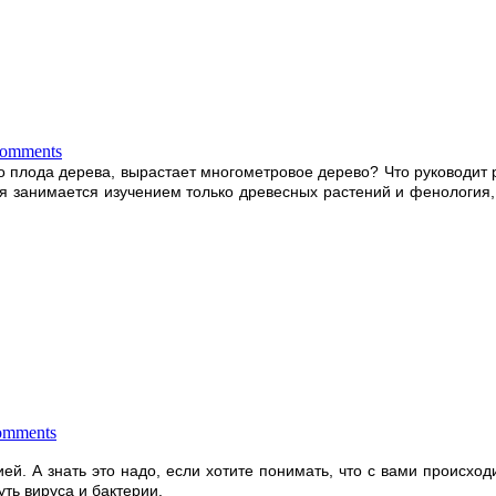
comments
о плода дерева, вырастает многометровое дерево? Что руководит 
ая занимается изучением только древесных растений и фенология, 
omments
й. А знать это надо, если хотите понимать, что с вами происходит
уть вируса и бактерии.