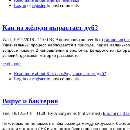
Read more
about Клетка человека
Log in
or
register
to post comments
Как из жёлудя вырастает дуб?
Wed, 19/12/2018 - 11:00
By
Anonymous (not verified)
Биология
0 
Удивительный процесс наблюдается в природе. Как из маленьког
вопросе помогут 2 направления в биологии. Дендрология, котор
условий, где живая материя развивается.
read more
Read more
about Как из жёлудя вырастает дуб?
Log in
or
register
to post comments
Вирус и бактерия
Tue, 18/12/2018 - 11:00
By
Anonymous (not verified)
Биология
0 c
Некоторые не понимают, в чём разница между вирусом и бактерие
клетка и что такое ДНК и уже потом будет гораздо проще понять с