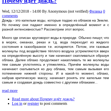
Почему идёт дождь?
Wed, 12/12/2018 - 14:00
By
Anonymous (not verified)
Физика
0
comments
Дождь - это капельки воды, которые падаю из облаков на Землю.
Но почему они падают именно в определённый момент и с
разной интенсивностью? Рассмотрим этот вопрос.
Много где описан круговорот воды в природе. Обычно пишут, что
в морях, океанах, реках и т.д. вода переходит из жидкого
состояния в газообразное т.е. испаряется. Потом, эти газовые
молекулы под воздействие тёплого воздуха устремляются вверх
на определённую высоту и там начинают скапливаться образуя
облака. Далее облако продолжает накапливать те же молекулы
тем самым уплотняясь и утяжеляясь. Причём молекулы воды
начинают скатываться ко дну облака, тем самым вызывая его
потемнение нижней стороны. И в какой-то момент, облако,
набрав критическую массу, начинает ронять эти капельки тем
самым и создавая дождь совместно с другими облаками...
read more
Read more
about Почему идёт дождь?
Log in
or
register
to post comments