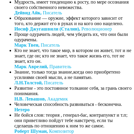
Мудрость, имеет тенденцию к росту, по мере осознания
своего собственного невежества.
Дейвид Айк,
Писатель
Образование — оружие, эффект которого зависит от
того, кто держит его в руках и на кого оно нацелено.
Иосиф Джугашвили (Сталин),
Революционер
Проще одурачить людей, чем убедить их, что они были
одурачены.
Марк Твен,
Писатель
Кто не знает, что такое мир, в котором он живет, тот и не
знает, где он; кто не знает, что такое жизнь его, тот не
знает, кто он.
Марк Аврелий,
Правитель
Знание, только тогда знание,когда оно приобретено
усилиями своей мысли, а не памятью.
Л.Н.Толстой,
Писатель
Развитие - это постоянное толкание себя, за грань своего
понимания.
Н.В. Левашов,
Академик
Человеческая способность развиваться - бесконечна.
Нетеро
Не бойся слов: теория , генерал-бас, контрапункт и т.п;
они приветливо пойдут тебе навстречу, если ты
сделаешь по отношению к ним то же самое.
Роберт Шуман,
Композитор