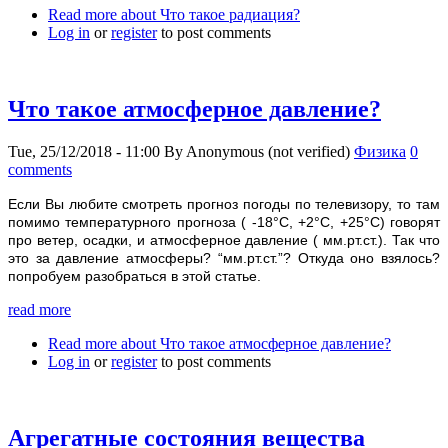
Read more
about Что такое радиация?
Log in
or
register
to post comments
Что такое атмосферное давление?
Tue, 25/12/2018 - 11:00
By
Anonymous (not verified)
Физика
0
comments
Если Вы любите смотреть прогноз погоды по телевизору, то там
помимо температурного прогноза ( -18°С, +2°С, +25°С) говорят
про ветер, осадки, и атмосферное давление ( мм.рт.ст.). Так что
это за давление атмосферы? “мм.рт.ст.”? Откуда оно взялось?
попробуем разобраться в этой статье.
read more
Read more
about Что такое атмосферное давление?
Log in
or
register
to post comments
Агрегатные состояния вещества