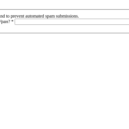
r and to prevent automated spam submissions.
 Уран?
*