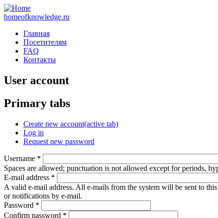
homeofknowledge.ru
Главная
Посетителям
FAQ
Контакты
User account
Primary tabs
Create new account
(active tab)
Log in
Request new password
Username
*
Spaces are allowed; punctuation is not allowed except for periods, h
E-mail address
*
A valid e-mail address. All e-mails from the system will be sent to th
or notifications by e-mail.
Password
*
Confirm password
*