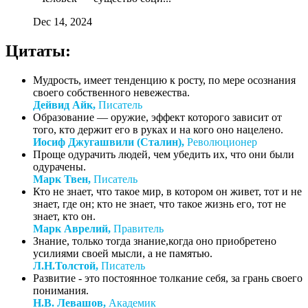
Dec 14, 2024
Цитаты:
Мудрость, имеет тенденцию к росту, по мере осознания
своего собственного невежества.
Дейвид Айк,
Писатель
Образование — оружие, эффект которого зависит от
того, кто держит его в руках и на кого оно нацелено.
Иосиф Джугашвили (Сталин),
Революционер
Проще одурачить людей, чем убедить их, что они были
одурачены.
Марк Твен,
Писатель
Кто не знает, что такое мир, в котором он живет, тот и не
знает, где он; кто не знает, что такое жизнь его, тот не
знает, кто он.
Марк Аврелий,
Правитель
Знание, только тогда знание,когда оно приобретено
усилиями своей мысли, а не памятью.
Л.Н.Толстой,
Писатель
Развитие - это постоянное толкание себя, за грань своего
понимания.
Н.В. Левашов,
Академик