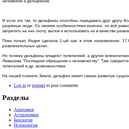
человеком и дельфином.
И если это так, то дельфины способны передавать друг другу б
разумные люди. Со своими особенностями конечно, но всё равно
запретить на них охоту, вылов и использовать их в качестве развл
Пока только Индия сделала 1-ый шаг в этом направлении. 17
развлекательных целях.
Но почему дельфины владеют телепатией, а другие млекопитающ
Левашова "Последнее обращение к человечеству". Там говорится
телепатией и др. возможностями.
На нашей планете Земля, дельфин имеет самую развитую сущнос
Log in
or
register
to post comments
Разделы
Анатомия
Астрономия
Биология
Психология