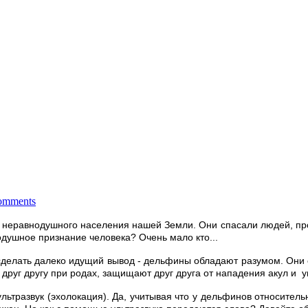
omments
неравнодушного населения нашей Земли. Они спасали людей, пров
кодушное признание человека? Очень мало кто...
делать далеко идущий вывод - дельфины обладают разумом. Они спо
друг другу при родах, защищают друг друга от нападения акул и 
льтразвук (эхолокация). Да, учитывая что у дельфинов относител