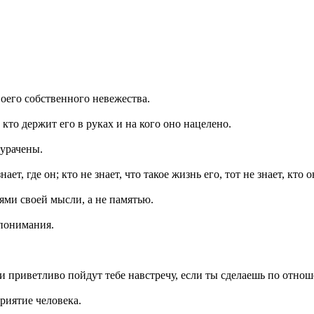
воего собственного невежества.
кто держит его в руках и на кого оно нацелено.
дурачены.
ает, где он; кто не знает, что такое жизнь его, тот не знает, кто о
иями своей мысли, а не памятью.
 понимания.
 они приветливо пойдут тебе навстречу, если ты сделаешь по отно
риятие человека.