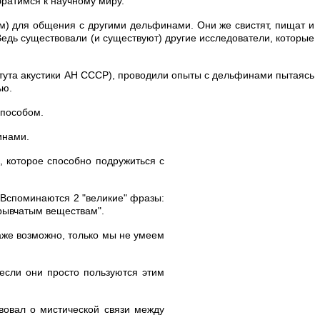
братимся к научному миру.
ом) для общения с другими дельфинами. Они же свистят, пищат и
 Ведь существовали (и существуют) другие исследователи, которые
титута акустики АН СССР), проводили опыты с дельфинами пытаясь
ью.
способом.
инами.
, которое способно
подружиться с
? Вспоминаются 2 "великие" фразы:
зрывчатым веществам".
даже возможно, только мы не умеем
 если они просто пользуются этим
вовал о мистической связи между