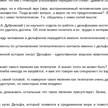
важен. Но как с помощью ультразвука передаются слова? Давайте о
азвук, но и обычный звук (звук, воспринимаемый человеческим ух
ру неизвестно. Тогда встаёт вопрос, а верно ли это предположение?
 с ними телепатически. Т.е. общались с ними силой мысли:
 Н.А. Дубровский ( из научного отдела по работе с дельфинами инс
го удалось достичь. Об этом можно почитать в их трудах и интерв
между человеком и дельфином передаётся именно телепатическим 
именты по установлению телепатического контакта именно с дельф
венной истории писал:"Дельфин - единственное морское животное
знаёт такого явления как телепатия. А значит этого не может быть
 бомба никогда не взорвётся, я вам это говорю как специалист по в
ь своей головой, то наверное такое явление как телепатия очень 
едоступен, но некоторые этим владеют.
ы доказывать остальным что такое явление присутствует. Зачем,
и культ Дельфа, который появился в средиземном море и повест