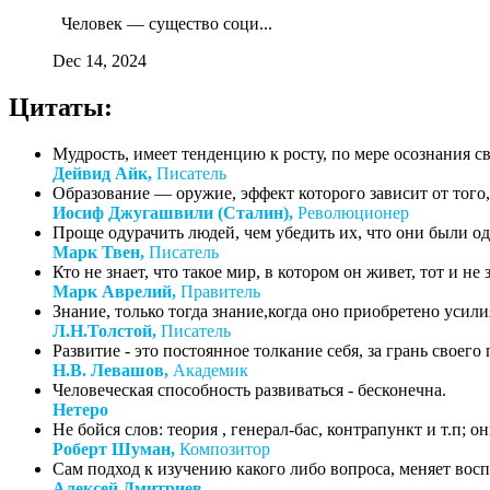
Человек — существо соци...
Dec 14, 2024
Цитаты:
Мудрость, имеет тенденцию к росту, по мере осознания с
Дейвид Айк,
Писатель
Образование — оружие, эффект которого зависит от того, 
Иосиф Джугашвили (Сталин),
Революционер
Проще одурачить людей, чем убедить их, что они были о
Марк Твен,
Писатель
Кто не знает, что такое мир, в котором он живет, тот и не зн
Марк Аврелий,
Правитель
Знание, только тогда знание,когда оно приобретено усил
Л.Н.Толстой,
Писатель
Развитие - это постоянное толкание себя, за грань своего
Н.В. Левашов,
Академик
Человеческая способность развиваться - бесконечна.
Нетеро
Не бойся слов: теория , генерал-бас, контрапункт и т.п;
Роберт Шуман,
Композитор
Сам подход к изучению какого либо вопроса, меняет восп
Алексей Дмитриев