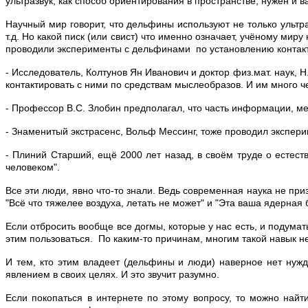
ультразвук, как способ ориентирования в пространстве, нужен и 
Научный мир говорит, что дельфины используют не только ультр
т.д. Но какой писк (или свист) что именно означает, учёному ми
проводили эксперименты с дельфинами по установлению контакта
- Исследователь, Колтунов Ян Иванович и доктор физ.мат. наук,
контактировать с ними по средствам мыслеобразов. И им много че
- Профессор В.С. Злобин предполагал, что часть информации, 
- Знаменитый экстрасенс, Вольф Мессинг, тоже проводил экспер
- Плиний Старший, ещё 2000 лет назад, в своём труде о естест
человеком".
Все эти люди, явно что-то знали. Ведь современная наука не при
"Всё что тяжелее воздуха, летать не может" и "Эта ваша ядерная
Если отбросить вообще все догмы, которые у нас есть, и подумат
этим пользоваться. По каким-то причинам, многим такой навык н
И тем, кто этим владеет (дельфины и люди) наверное нет нужд
явлением в своих целях. И это звучит разумно.
Если покопаться в интернете по этому вопросу, то можно найт