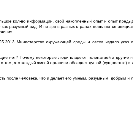
ольшое кол-во информации, свой накопленный опыт и опыт предыдущ
 как разумный вид. И не зря в разных странах появляются иници
ечения.
.05.2013 Министерство окружающей среды и лесов издало указ о
ие нет? Почему некоторые люди владеют телепатией а другие нет?
 о том, что каждый живой организм обладает душой (сущностью) и 
ть после человека, что и делает его умным, разумным, добрым и