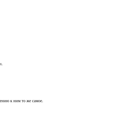
н.
шению к ним то же самое.