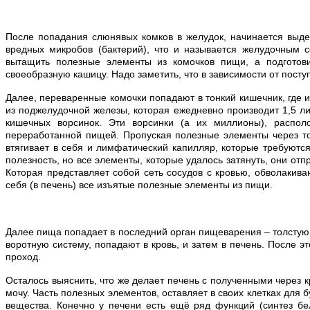
После попадания слюнявых комков в желудок, начинается выд
вредных микробов (бактерий), что и называется желудочным 
вытащить полезные элементы из комочков пищи, а подготовит
своеобразную кашицу. Надо заметить, что в зависимости от по
Далее, переваренные комочки попадают в тонкий кишечник, где
из поджелудочной железы, которая ежедневно производит 1,5 л
кишечных ворсинок. Эти ворсинки (а их миллионы), распол
переработанной пищей. Пропуская полезные элементы через тон
втягивает в себя и лимфатический капилляр, которые требуют
полезность, но все элементы, которые удалось затянуть, они от
Которая представляет собой сеть сосудов с кровью, обволакив
себя (в печень) все изъятые полезные элементы из пищи.
Далее пища попадает в последний орган пищеварения – толстую к
воротную систему, попадают в кровь, и затем в печень. После 
проход.
Осталось выяснить, что же делает печень с полученными через 
мочу. Часть полезных элементов, оставляет в своих клетках для
вещества. Конечно у печени есть ещё ряд функций (синтез белк