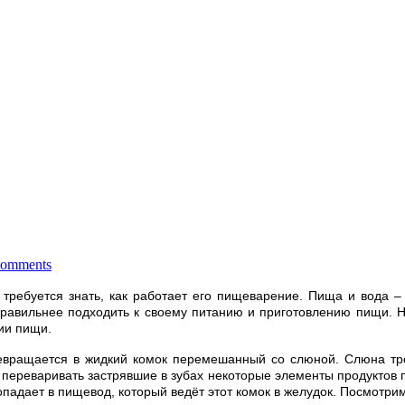
comments
, требуется знать, как работает его пищеварение. Пища и вода –
авильнее подходить к своему питанию и приготовлению пищи. Не
ии пищи.
превращается в жидкий комок перемешанный со слюной. Слюна тр
 переваривать застрявшие в зубах некоторые элементы продуктов п
попадает в пищевод, который ведёт этот комок в желудок. Посмотр