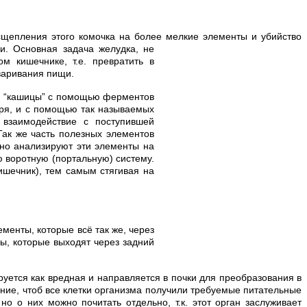
щепления этого комочка на более мелкие элементы и убийство
и. Основная задача желудка, не
м кишечнике, т.е. превратить в
еваривания пищи.
ой “кашицы” с помощью ферментов
ыря, и с помощью так называемых
 взаимодействие с поступившей
Так же часть полезных элементов
ьно анализируют эти элементы на
ю воротную (портальную) систему.
ишечник), тем самым стягивая на
менты, которые всё так же, через
ы, которые выходят через задний
уется как вредная и направляется в почки для преобразования в
ение, чтоб все клетки организма получили требуемые питательные
но о них можно почитать отдельно, т.к. этот орган заслуживает