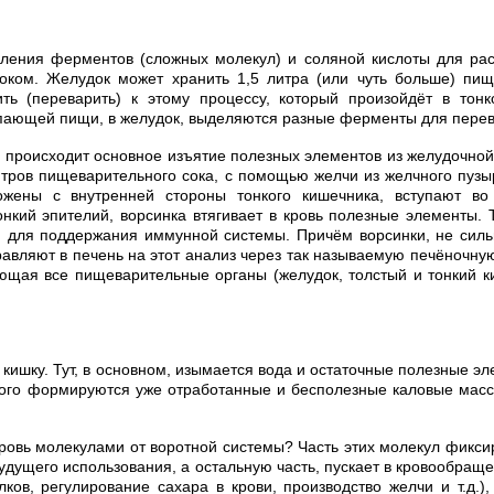
еления ферментов (сложных молекул) и соляной кислоты для рас
соком. Желудок может хранить 1
,5 литра (или чуть больше) пищ
ь (переварить) к этому процессу, который произойдёт в тонко
ступающей пищи, в желудок, выделяются разные ферменты для пер
 и происходит основное изъятие полезных элементов из желудочн
итров пищеварительного сока, с помощью желчи из желчного пуз
ожены с внутренней стороны тонкого кишечника, вступают во
кий эпителий, ворсинка втягивает в кровь полезные элементы. 
ся для поддержания иммунной системы. Причём ворсинки, не сил
правляют в печень на этот анализ через так называемую печёночну
ающая все пищеварительные органы (желудок, толстый и тонкий к
ишку. Тут, в основном, изымается вода и остаточные полезные эле
этого формируются уже отработанные и бесполезные каловые масс
кровь молекулами от воротной системы? Часть этих молекул фиксир
 будущего использования, а остальную часть, пускает в кровообращ
ов, регулирование сахара в крови, производство желчи и т.д.), 