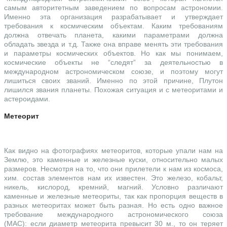
самым авторитетным заведением по вопросам астрономии.
Именно эта организация разрабатывает и утверждает
требования к космическим объектам. Каким требованиям
должна отвечать планета, какими параметрами должна
обладать звезда и т.д. Также она вправе менять эти требования
и параметры космических объектов. Но как мы понимаем,
космические объекты не “следят” за деятельностью в
международном астрономическом союзе, и поэтому могут
лишиться своих званий. Именно по этой причине, Плутон
лишился звания планеты. Похожая ситуация и с метеоритами и
астероидами.
Метеорит
Как видно на фотографиях метеоритов, которые упали нам на
Землю, это каменные и железные куски, относительно малых
размеров. Несмотря на то, что они прилетели к нам из космоса,
хим. состав элементов нам их известен. Это железо, кобальт,
никель, кислород, кремний, магний. Условно различают
каменные и железные метеориты, так как пропорция веществ в
разных метеоритах может быть разная. Но есть одно важное
требование международного астрономического союза
(МАС): если диаметр метеорита превысит 30 м., то он теряет