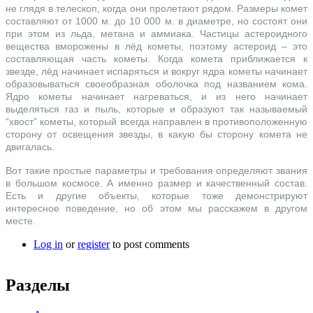
не глядя в телескоп, когда они пролетают рядом. Размеры комет
составляют от 1000 м. до 10 000 м. в диаметре, но состоят они
при этом из льда, метана и аммиака. Частицы астероидного
вещества вморожены в лёд кометы, поэтому астероид – это
составляющая часть кометы. Когда комета приближается к
звезде, лёд начинает испаряться и вокруг ядра кометы начинает
образовываться своеобразная оболочка под названием кома.
Ядро кометы начинает нагреваться, и из него начинает
выделяться газ и пыль, которые и образуют так называемый
“хвост” кометы, который всегда направлен в противоположенную
сторону от освещения звезды, в какую бы сторону комета не
двигалась.
Вот такие простые параметры и требования определяют звания
в большом космосе. А именно размер и качественный состав.
Есть и другие объекты, которые тоже демонстрируют
интересное поведение, но об этом мы расскажем в другом
месте.
Log in
or
register
to post comments
Разделы