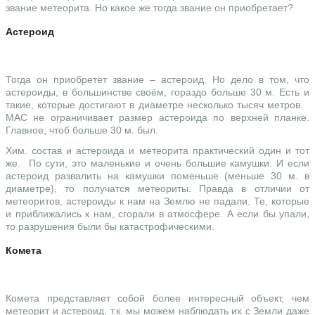
звание метеорита. Но какое же тогда звание он приобретает?
Астероид
Тогда он приобретёт звание – астероид. Но дело в том, что
астероиды, в большинстве своём, гораздо больше 30 м. Есть и
такие, которые достигают в диаметре несколько тысяч метров.
МАС не ограничивает размер астероида по верхней планке.
Главное, чтоб больше 30 м. был.
Хим. состав и астероида и метеорита практический один и тот
же. По сути, это маленькие и очень большие камушки. И если
астероид развалить на камушки поменьше (меньше 30 м. в
диаметре), то получатся метеориты. Правда в отличии от
метеоритов, астероиды к нам на Землю не падали. Те, которые
и приближались к нам, сгорали в атмосфере. А если бы упали,
то разрушения были бы катастрофическими.
Комета
Комета представляет собой более интересный объект, чем
метеорит и астероид, т.к. мы можем наблюдать их с Земли даже