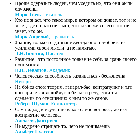
Проще одурачить людей, чем убедить их, что они были
одурачены.
Марк Твен,
Писатель
Кто не знает, что такое мир, в котором он живет, тот и не
знает, где он; кто не знает, что такое жизнь его, тот не
знает, кто он.
Марк Аврелий,
Правитель
Знание, только тогда знание,когда оно приобретено
усилиями своей мысли, а не памятью.
Л.Н.Толстой,
Писатель
Развитие - это постоянное толкание себя, за грань своего
понимания.
Н.В. Левашов,
Академик
Человеческая способность развиваться - бесконечна.
Нетеро
Не бойся слов: теория , генерал-бас, контрапункт и т.п;
они приветливо пойдут тебе навстречу, если ты
сделаешь по отношению к ним то же самое.
Роберт Шуман,
Композитор
Сам подход к изучению какого либо вопроса, меняет
восприятие человека.
Алексей Дмитриев
Не мудрено отрицать то, чего не понимаешь.
Альберт Пуассон